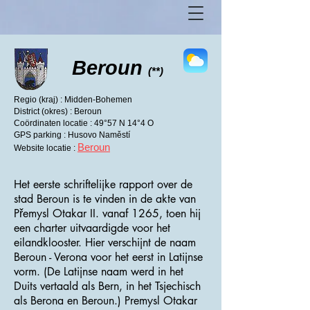
Beroun
(**)
Regio (kraj) : Midden-Bohemen
District (okres) : Beroun
Coördinaten locatie : 49°57 N 14°4 O
GPS parking : Husovo Naměstí
Beroun
Website locatie :
Het eerste schriftelijke rapport over de
stad Beroun is te vinden in de akte van
Přemysl Otakar II. vanaf 1265, toen hij
een charter uitvaardigde voor het
eilandklooster. Hier verschijnt de naam
Beroun - Verona voor het eerst in Latijnse
vorm. (De Latijnse naam werd in het
Duits vertaald als Bern, in het Tsjechisch
als Berona en Beroun.) Premysl Otakar