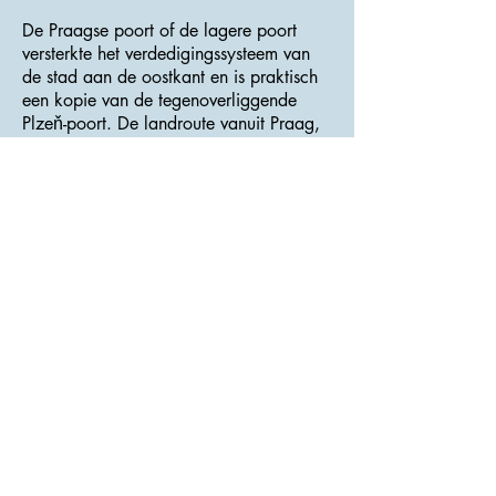
De Praagse poort of de lagere poort
versterkte het verdedigingssysteem van
de stad aan de oostkant en is praktisch
een kopie van de tegenoverliggende
Plzeň-poort. De landroute vanuit Praag,
die de brug over de Berounka-rivier
overstak, kwam erin. Na 1842 werd
deze weg verlegd buiten de muren aan
de noordkant van de stad.
>>> Adres : Husovo Naměstí <<<
Plzeň Poort
De Plzeň-poort of de bovenste poort was
een van de belangrijkste elementen van
de stadsvesting. Tot 1842 passeerde de
provinciale weg van Plzeň naar Praag
door de poort. De torenhoge poort met
twee verdiepingen heeft een plattegrond
van 10,3 x 9,6. De wanddikte van de