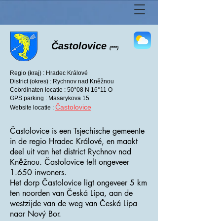
Častolovice
(***)
Regio (kraj) : Hradec Králové
District (okres) : Rychnov nad Kněžnou
Coördinaten locatie : 50°08 N 16°11 O
GPS parking : Masarykova 15
Častolovice
Website locatie :
Častolovice is een Tsjechische gemeente
in de regio Hradec Králové, en maakt
deel uit van het district Rychnov nad
Kněžnou. Častolovice telt ongeveer
1.650 inwoners.
Het dorp Častolovice ligt ongeveer 5 km
ten noorden van Česká Lípa, aan de
westzijde van de weg van Česká Lípa
naar Nový Bor.