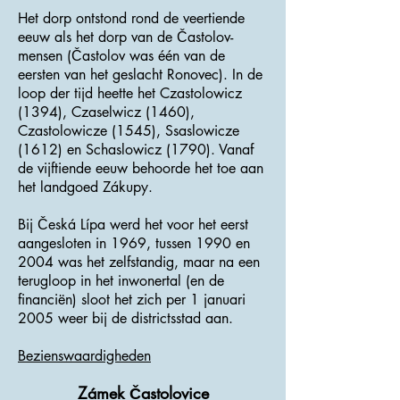
Het dorp ontstond rond de veertiende
eeuw als het dorp van de Častolov-
mensen (Častolov was één van de
eersten van het geslacht Ronovec). In de
loop der tijd heette het Czastolowicz
(1394), Czaselwicz (1460),
Czastolowicze (1545), Ssaslowicze
(1612) en Schaslowicz (1790). Vanaf
de vijftiende eeuw behoorde het toe aan
het landgoed Zákupy.
Bij Česká Lípa werd het voor het eerst
aangesloten in 1969, tussen 1990 en
2004 was het zelfstandig, maar na een
terugloop in het inwonertal (en de
financiën) sloot het zich per 1 januari
2005 weer bij de districtsstad aan.
Bezienswaardigheden
Zámek Častolovice