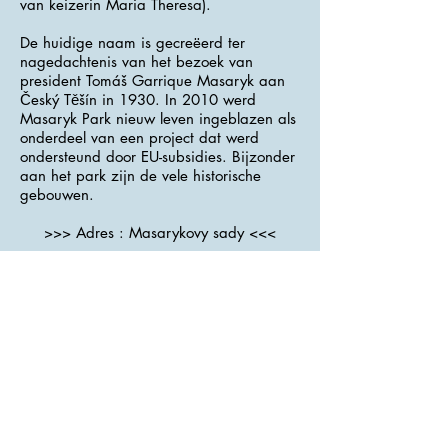
van keizerin Maria Theresa).
De huidige naam is gecreëerd ter
nagedachtenis van het bezoek van
president Tomáš Garrique Masaryk aan
Český Těšín in 1930. In 2010 werd
Masaryk Park nieuw leven ingeblazen als
onderdeel van een project dat werd
ondersteund door EU-subsidies. Bijzonder
aan het park zijn de vele historische
gebouwen.
>>> Adres : Masarykovy sady <<<
Kerk van het Heilig Hart van Jezus
De bouw van de kerk werd geïnitieerd
door de jezuïetenorde. Ze werd gebouwd
in de jaren
1891-1894
volgens het
project van de Weense architect Ludwig
Satzki in neogotische stijl met een
transept en een gevel met twee
torens.