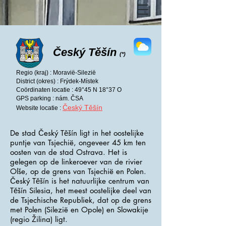
Český Těšín
(*)
Regio (kraj) : Moravië-Silezië
District (okres) : Frýdek-Místek
Coördinaten locatie : 49°45 N 18°37 O
GPS parking : nám. ČSA
Český Těšín
Website locatie :
De stad Český Těšín ligt in het oostelijke
puntje van Tsjechië, ongeveer 45 km ten
oosten van de stad Ostrava. Het is
gelegen op de linkeroever van de rivier
Olše, op de grens van Tsjechië en Polen.
Český Těšín is het natuurlijke centrum van
Těšín Silesia, het meest oostelijke deel van
de Tsjechische Republiek, dat op de grens
met Polen (Silezië en Opole) en Slowakije
(regio Žilina) ligt.