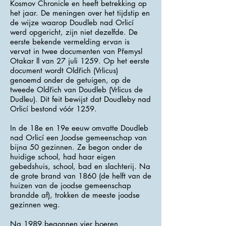
Kosmov Chronicle en heeft betrekking op
het jaar. De meningen over het tijdstip en
de wijze waarop Doudleb nad Orlicí
werd opgericht, zijn niet dezelfde. De
eerste bekende vermelding ervan is
vervat in twee documenten van Přemysl
Otakar ll van 27 juli 1259. Op het eerste
document wordt Oldřich (Vrlicus)
genoemd onder de getuigen, op de
tweede Oldřich van Doudleb (Vrlicus de
Dudleu). Dit feit bewijst dat Doudleby nad
Orlicí bestond vóór 1259.
In de 18e en 19e eeuw omvatte Doudleb
nad Orlicí een Joodse gemeenschap van
bijna 50 gezinnen. Ze begon onder de
huidige school, had haar eigen
gebedshuis, school, bad en slachterij. Na
de grote brand van 1860 (de helft van de
huizen van de joodse gemeenschap
brandde af), trokken de meeste joodse
gezinnen weg.
Na 1989 begonnen vier boeren