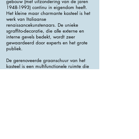
gebouw (met uitzondering van de jaren
1948-1993)
continu in eigendom heeft.
Het kleine maar charmante kasteel is het
werk van Italiaanse
renaissancekunstenaars. De unieke
sgraffito-decoratie, die alle externe en
interne gevels bedekt, wordt zeer
gewaardeerd door experts en het grote
publiek.
De gerenoveerde graanschuur van het
kasteel is een multifunctionele ruimte die
sociale evenementen, concerten en
lezingen organiseert en ook af en toe
dienst doet als galerie. Op de eerste
verdieping is er een uitgebreid
natuurhistorisch museum, onlangs
uitgebreid met exposities met een
landelijk thema (oude landbouwmachines,
traditionele handwerk-gereedschappen)
en zeldzame voorwerpen uit de
geschiedenis van het kasteel.
>>> Adres : Rude Armady 1 <<<