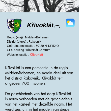
Křivoklát
(***)
Regio (kraj) : Midden-Bohemen
District (okres) : Rakovnik
Coördinaten locatie : 50°20 N 13°52 O
GPS parking : Křivoklát Centrum
Křivoklát
Website locatie :
Křivoklát is een gemeente in de regio
Midden-Bohemen, en maakt deel uit van
het district Rakovník. Křivoklát telt
ongeveer 700 inwoners.
De geschiedenis van het dorp Křivoklát
is nauw verbonden met de geschiedenis
van het kasteel met dezelfde naam. Het
werd gesticht in het midden van diepe