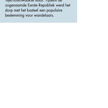
Tsjechoslowaakse staat. Tijdens de
zogenaamde Eerste Republiek werd het
dorp met het kasteel een populaire
bestemming voor wandelaars.
Momenteel is het het centrum van het
beschermde landschapsgebied
Křivoklátsko, dat deel uitmaakte van het
UNESCO-biosfeerreservaat. In het dorp
zelf en de directe omgeving zijn er veel
culturele en natuurlijke monumenten en
bezienswaardigheden.
>>> Adres : Centrum <<<
Kasteel Křivoklát
>>> Website :
<<<