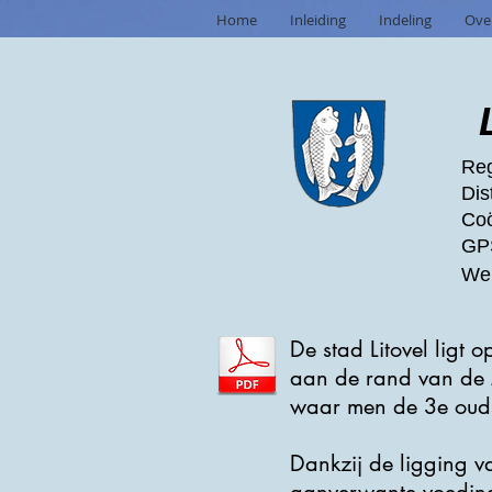
Home
Inleiding
Indeling
Ove
Reg
Dis
Coö
GPS
Web
De stad Litovel ligt
aan de rand van de Mo
waar men de 3e oudste
Dankzij de ligging v