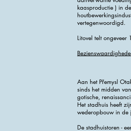
aanverwante voedingsi
kaasproductie ) in de
houtbewerkingsindus
vertegenwoordigd.
Litovel telt ongevee
Bezienswaardighede
Aan het Přemysl Otak
sinds het midden van
gotische, renaissancis
Het stadhuis heeft zi
wederopbouw in de j
De stadhuistoren - e