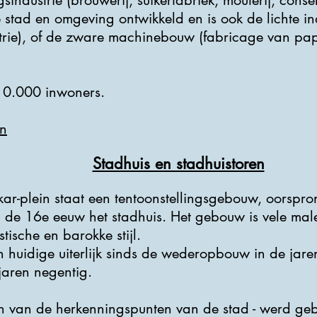
ndustrie (brouwerij, suikerfabriek, mouterij, conse
 stad en omgeving ontwikkeld en is ook de lichte in
trie), of de zware machinebouw (fabricage van pap
r 10.000 inwoners.
n
Stadhuis en stadhuistoren
ar-plein staat een tentoonstellingsgebouw, oorspron
 de 16e eeuw het stadhuis. Het gebouw is vele mal
tische en barokke stijl.
jn huidige uiterlijk sinds de wederopbouw in de jar
aren negentig.
en van de herkenningspunten van de stad - werd ge