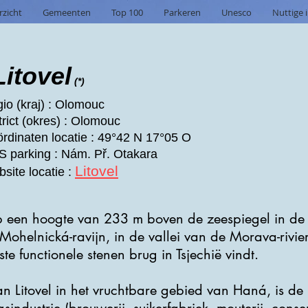
rzicht
Gemeenten
Top 100
Parkeren
Unesco
Nuttige 
Litovel
(*)
io (kraj) : Olomouc
trict (okres) : Olomouc
rdinaten locatie : 49°42 N 17°05 O
 parking : Nám. Př. Otakara
Litovel
site locatie :
 op een hoogte van 233 m boven de zeespiegel in de
helnická-ravijn, in de vallei van de Morava-rivier.
 functionele stenen brug in Tsjechië vindt.
an Litovel in het vruchtbare gebied van Haná, is d