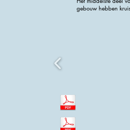
Het middelste deel v
gebouw hebben kruis