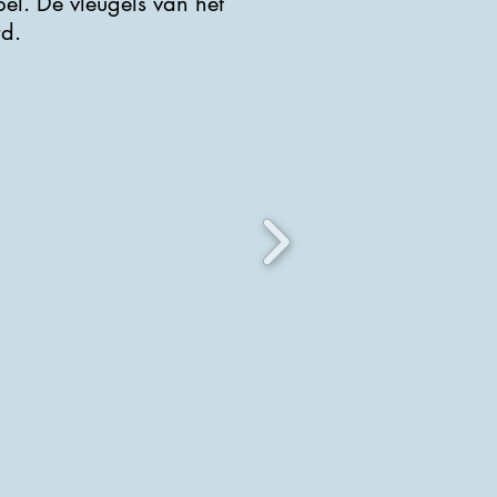
el. De vleugels van het
rd.