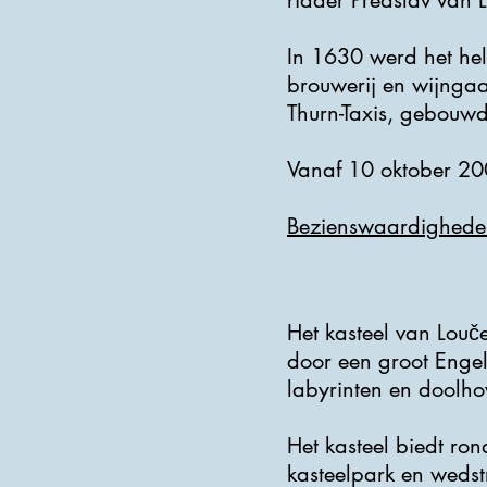
ridder Předslav van 
In 1630 werd het hel
brouwerij en wijngaa
Thurn-Taxis, gebouwd
Vanaf 10 oktober 20
Bezienswaardighede
Het kasteel van Louč
door een groot Engel
labyrinten en doolho
Het kasteel biedt ron
kasteelpark en wedst