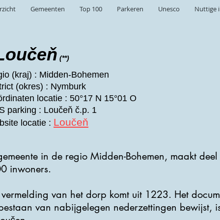
rzicht
Gemeenten
Top 100
Parkeren
Unesco
Nuttige 
Loučeň
(**)
io (kraj) : Midden-Bohemen
trict (okres) : Nymburk
rdinaten locatie : 50°17 N 15°01 O
 parking : Loučeň č.p. 1
Loučeň
site locatie :
 gemeente in de regio Midden-Bohemen, maakt deel u
00 inwoners.
ke vermelding van het dorp komt uit 1223. Het docum
estaan ​​van nabijgelegen nederzettingen bewijst, 