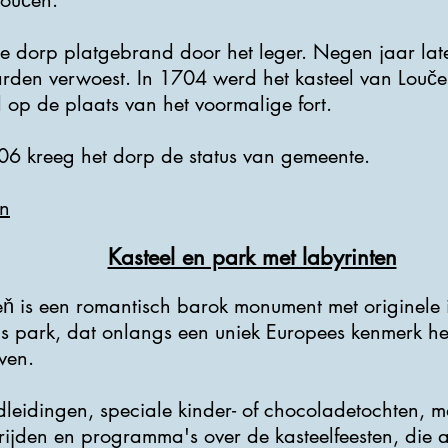
Loučen.
e dorp platgebrand door het leger. Negen jaar late
rden verwoest. In 1704 werd het kasteel van Loučeň
 op de plaats van het voormalige fort.
06 kreeg het dorp de status van gemeente.
n
Kasteel en park met labyrinten
eň is een romantisch barok monument met originele i
s park, dat onlangs een uniek Europees kenmerk heeft
ven.
dleidingen, speciale kinder- of chocoladetochten, m
rijden en programma's over de kasteelfeesten, die a