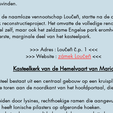
svinden.
 de naamloze vennootschap Loučeň, startte na de a
econstructieproject. Het omvatte de volledige renov
teel zelf, maar ook het zeldzame Engelse park eromhe
rste, marginale deel van het kasteelpark.
>>> Adres : Loučeň č.p. 1 <<<
zámek Loučeň
>>> Website :
<<<
Kasteelkerk van de Hemelvaart van Mari
steel bestaat uit een centraal gebouw op een kruis
e toren aan de noordkant van het hoofdportaal, di
eiden door lysines, rechthoekige ramen die aange
n heeft Ionische pilasters op afgeronde hoeken.