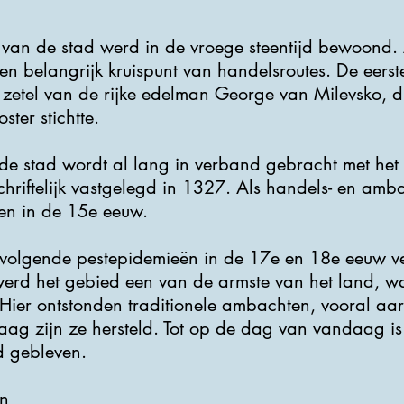
 van de stad werd in de vroege steentijd bewoond.
 belangrijk kruispunt van handelsroutes. De eerste 
zetel van de rijke edelman George van Milevsko, d
ster stichtte.
de stad wordt al lang in verband gebracht met het l
chriftelijk vastgelegd in 1327. Als handels- en amb
ten in de 15e eeuw.
olgende pestepidemieën in de 17e en 18e eeuw ve
erd het gebied een van de armste van het land, w
ier ontstonden traditionele ambachten, vooral aa
g zijn ze hersteld. Tot op de dag van vandaag is d
 gebleven.
n