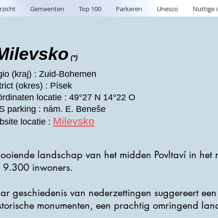
rzicht
Gemeenten
Top 100
Parkeren
Unesco
Nuttige 
Milevsko
(*)
io (kraj) : Zuid-Bohemen
trict (okres) : Písek
rdinaten locatie : 49°27 N 14°22 O
 parking : nám. E. Beneše
Milevsko
site locatie :
 glooiende landschap van het midden Povltaví in he
r 9.300 inwoners.
r geschiedenis van nederzettingen suggereert een di
historische monumenten, een prachtig omringend la