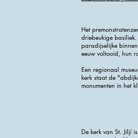
Het premonstratenzer 
driebeukige basiliek.
paradijselijke binne
eeuw voltooid, hun 
Een regionaal museum
kerk staat de "abdij
monumenten in het k
De kerk van St. Jilj