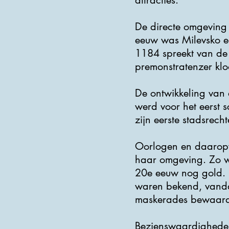
attracties.
De directe omgeving
eeuw was Milevsko een
1184 spreekt van de 
premonstratenzer kloo
De ontwikkeling van 
werd voor het eerst s
zijn eerste stadsrech
Oorlogen en daaropv
haar omgeving. Zo w
20e eeuw nog gold. H
waren bekend, vandaa
maskerades bewaard
Bezienswaardighede