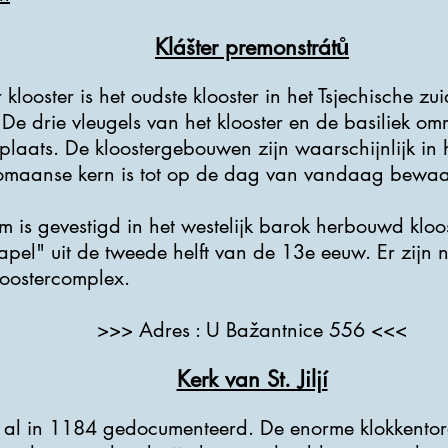
Klášter premonstrátů
klooster is het oudste klooster in het Tsjechische zu
 De drie vleugels van het klooster en de basiliek om
nplaats. De kloostergebouwen zijn waarschijnlijk in 
romaanse kern is tot op de dag van vandaag bewaa
 is gevestigd in het westelijk barok herbouwd kloo
kapel" uit de tweede helft van de 13e eeuw. Er zijn
loostercomplex.
>>> Adres : U Bažantnice 556 <<<
Kerk van St. Jiljí
í is al in 1184 gedocumenteerd. De enorme klokkent