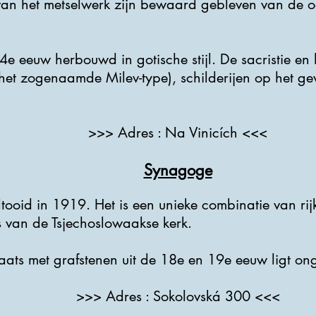
 van het metselwerk zijn bewaard gebleven van de 
e eeuw herbouwd in gotische stijl. De sacristie en 
(het zogenaamde Milev-type), schilderijen op het ge
>>> Adres : Na Vinicích <<<
Synagoge
ooid in 1919. Het is een unieke combinatie van ri
s van de Tsjechoslowaakse kerk.
ats met grafstenen uit de 18e en 19e eeuw ligt ong
>>> Adres : Sokolovská 300 <<<