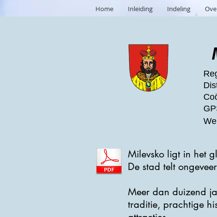
Home
Inleiding
Indeling
Ove
Reg
Dis
Coö
GPS
Web
Milevsko ligt in het
De stad telt ongevee
Meer dan duizend jaa
traditie, prachtige 