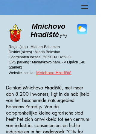
Mnichovo
Hradiště
(***)
Regio (kraj) : Midden-Bohemen
District (okres) : Mladá Boleslav
Coördinaten locatie : 50°31 N 14°58 O
GPS parking : Masarykovo nám. - V Lípách 148
(Zamek)
Mnichovo Hradiště
Website locatie :
De stad Mnichovo Hradiště, met meer
dan 8.200 inwoners, ligt in de nabijheid
van het beschermde natuurgebied
Boheems Paradijs. Van de
oorspronkelijke kleine agrarische stad
heeft het zich ontwikkeld tot een centrum
van industrie, consumenten- en lichte
industrie en in het onderzoek "City for