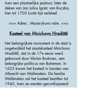
toen een plaatselijke pastoor, later de
deken van Jan Julius Ignác van Ruczka,
hier tot 1705 korte tijd verbleef.
>>> Adres : Masarykovo nám. <<<
Kasteel van Mnichovo Hradiště
Het belangrijkste monument in de stad is
ongetwijfeld het staatskasteel Mnichovo
Hradiště, dat in de 17e eeuw werd
gebouwd door Václav Budovec, een
belangrijke politicus van Bohemen. In
1623 kwam het kasteel in handen van
Albrecht van Wallenstein. De familie
Wallenstein zal het kasteel bezitten tot
1945, toen ze werden geconfisqueerd
onder Beneš-decreten.
De belangrijkste gebeurtenis die het
kasteel heeft meegemaakt, was de