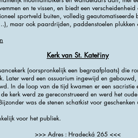
rnamelijk mountainbikers en wandelaars aan, met ee
wemmen en te vissen, en biedt een verscheidenheid a
ctioneel sportveld buiten, volledig geautomatiseerde
..), maar ook paardrijden, paddenstoelen plukken 
n
Kerk van St. Kateřiny
ssancekerk (oorspronkelijk een begraafplaats) di
k. Later werd een ossuarium ingewijd en gebouwd, 
d. In de loop van de tijd kwamen er een sacristie e
 de kerk werd ze gereconstrueerd en werd het oud
. Bijzonder was de stenen schatkist voor geschenken
kelijk voor het publiek.
>>> Adres : Hradecká 265 <<<