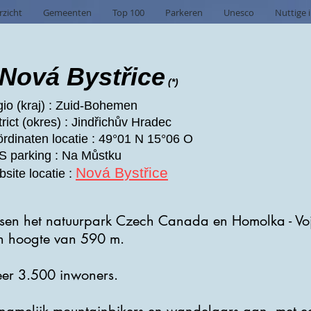
rzicht
Gemeenten
Top 100
Parkeren
Unesco
Nuttige 
Nová Bystřice
(*)
io (kraj) : Zuid-Bohemen
trict (okres) : Jindřichův Hradec
rdinaten locatie : 49°01 N 15°06 O
 parking : Na Můstku
Nová Bystřice
site locatie :
ussen het natuurpark Czech Canada en Homolka - Voj
en hoogte van 590 m.
veer 3.500 inwoners.