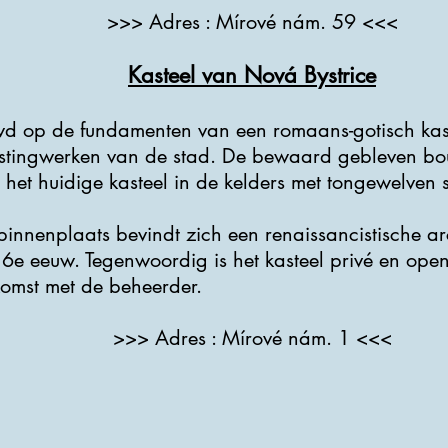
>>> Adres : Mírové nám. 59 <<<
Kasteel van Nová Bystrice
wd op de fundamenten van een romaans-gotisch kast
stingwerken van de stad. De bewaard gebleven bo
n het huidige kasteel in de kelders met tongewelven 
innenplaats bevindt zich een renaissancistische a
16e eeuw. Tegenwoordig is het kasteel privé en open
komst met de beheerder.
>>> Adres : Mírové nám. 1 <<<