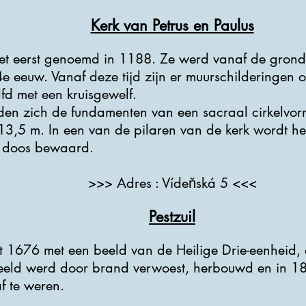
Kerk van Petrus en Paulus
het eerst genoemd in 1188. Ze werd vanaf de gron
14e eeuw. Vanaf deze tijd zijn er muurschilderingen
lfd met een kruisgewelf.
den zich de fundamenten van een sacraal cirkelvo
3,5 m. In een van de pilaren van de kerk wordt h
e doos bewaard.
>>> Adres : Vídeňská 5 <<<
Pestzuil
it 1676 met een beeld van de Heilige Drie-eenheid, a
 beeld werd door brand verwoest, herbouwd en in 1
f te weren.