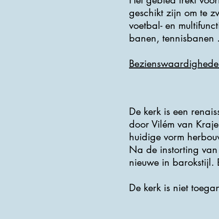
Het gebied trekt voo
geschikt zijn om te z
voetbal- en multifun
banen, tennisbanen .
Bezienswaardighede
De kerk is een renai
door Vilém van Kraje
huidige vorm herbouw
Na de instorting van
nieuwe in barokstijl
De kerk is niet toegan