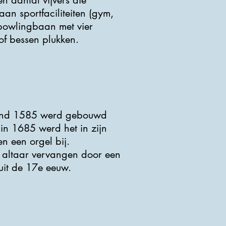
n aantal vijvers die
an sportfaciliteiten (gym,
 bowlingbaan met vier
of bessen plukken.
e rond 1585 werd gebouwd
in 1685 werd het in zijn
n een orgel bij.
e altaar vervangen door een
 uit de 17e eeuw.