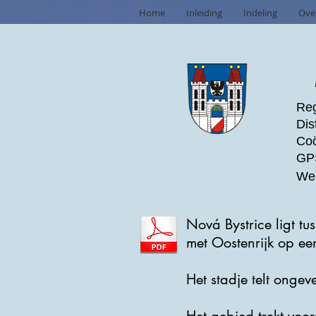
Home
Inleiding
Indeling
Ove
Reg
Dis
Coö
GPS
Web
Nová Bystrice ligt t
met Oostenrijk op e
Het stadje telt onge