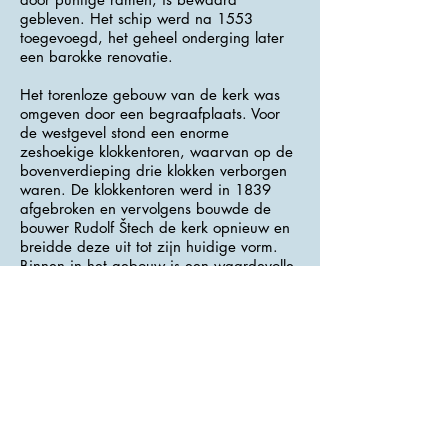
gebleven. Het schip werd na 1553
toegevoegd, het geheel onderging later
een barokke renovatie.
Het torenloze gebouw van de kerk was
omgeven door een begraafplaats. Voor
de westgevel stond een enorme
zeshoekige klokkentoren, waarvan op de
bovenverdieping drie klokken verborgen
waren. De klokkentoren werd in 1839
afgebroken en vervolgens bouwde de
bouwer Rudolf Štech de kerk opnieuw en
breidde deze uit tot zijn huidige vorm.
Binnen in het gebouw is een waardevolle
barokke inrichting.
De huidige verschijning van de pastorie
dateert uit het begin van de 19e eeuw,
toen het gebouw na een brand volledig
werd herbouwd. In een bouwhistorisch
onderzoek zijn echter overblijfselen van
ouder metselwerk gevonden. Het
parochiehuis staat waarschijnlijk al sinds