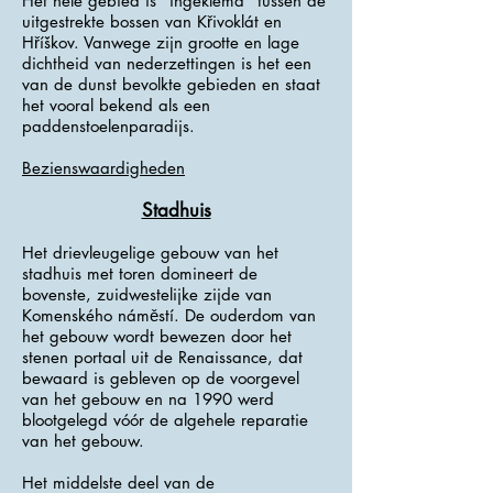
Het hele gebied is "ingeklemd" tussen de
uitgestrekte bossen van Křivoklát en
Hříškov. Vanwege zijn grootte en lage
dichtheid van nederzettingen is het een
van de dunst bevolkte gebieden en staat
het vooral bekend als een
paddenstoelenparadijs.
Bezienswaardigheden
Stadhuis
Het drievleugelige gebouw van het
stadhuis met toren domineert de
bovenste, zuidwestelijke zijde van
Komenského náměstí. De ouderdom van
het gebouw wordt bewezen door het
stenen portaal uit de Renaissance, dat
bewaard is gebleven op de voorgevel
van het gebouw en na 1990 werd
blootgelegd vóór de algehele reparatie
van het gebouw.
Het middelste deel van de