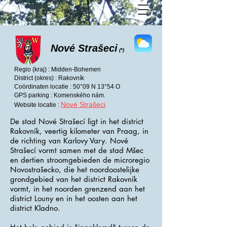
Nové Strašeci
(*)
Regio (kraj) : Midden-Bohemen
District (okres) : Rakovník
Coördinaten locatie : 50°09 N 13°54 O
GPS parking : Komenského nám.
Nové Strašeci
Website locatie :
De stad Nové Strašecí ligt in het district
Rakovník, veertig kilometer van Praag, in
de richting van Karlovy Vary. Nové
Strašecí vormt samen met de stad Mšec
en dertien stroomgebieden de microregio
Novostrašecko, die het noordoostelijke
grondgebied van het district Rakovník
vormt, in het noorden grenzend aan het
district Louny en in het oosten aan het
district Kladno.