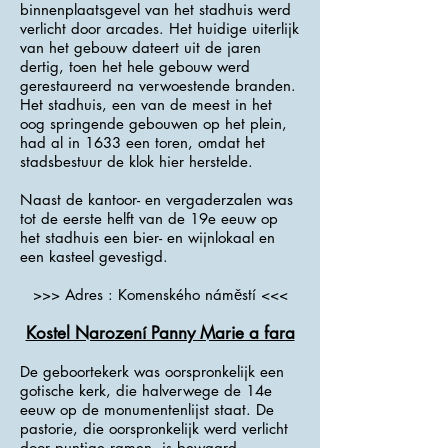
binnenplaatsgevel van het stadhuis werd
verlicht door arcades. Het huidige uiterlijk
van het gebouw dateert uit de jaren
dertig, toen het hele gebouw werd
gerestaureerd na verwoestende branden.
Het stadhuis, een van de meest in het
oog springende gebouwen op het plein,
had al in 1633 een toren, omdat het
stadsbestuur de klok hier herstelde.
Naast de kantoor- en vergaderzalen was
tot de eerste helft van de 19e eeuw op
het stadhuis een bier- en wijnlokaal en
een kasteel gevestigd.
>>> Adres : Komenského náměstí <<<
Kostel Narození Panny Marie a fara
De geboortekerk was oorspronkelijk een
gotische kerk, die halverwege de 14e
eeuw op de monumentenlijst staat. De
pastorie, die oorspronkelijk werd verlicht
door puntige ramen, is bewaard