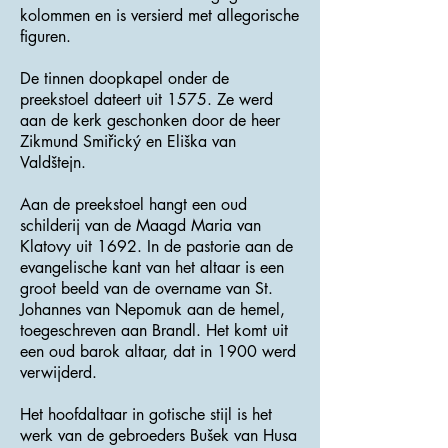
kolommen en is versierd met allegorische
figuren.
De tinnen doopkapel onder de
preekstoel dateert uit 1575. Ze werd
aan de kerk geschonken door de heer
Zikmund Smiřický en Eliška van
Valdštejn.
Aan de preekstoel hangt een oud
schilderij van de Maagd Maria van
Klatovy uit 1692. In de pastorie aan de
evangelische kant van het altaar is een
groot beeld van de overname van St.
Johannes van Nepomuk aan de hemel,
toegeschreven aan Brandl. Het komt uit
een oud barok altaar, dat in 1900 werd
verwijderd.
Het hoofdaltaar in gotische stijl is het
werk van de gebroeders Bušek van Husa