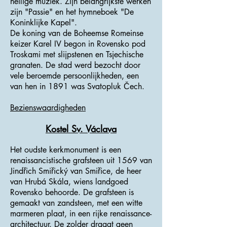
heilige muziek. Zijn belangrijkste werken
zijn "Passie" en het hymneboek "De
Koninklijke Kapel".
De koning van de Boheemse Romeinse
keizer Karel IV begon in Rovensko pod
Troskami met slijpstenen en Tsjechische
granaten. De stad werd bezocht door
vele beroemde persoonlijkheden, een
van hen in 1891 was Svatopluk Čech.
Bezienswaardigheden
Kostel Sv. Václava
Het oudste kerkmonument is een
renaissancistische grafsteen uit 1569 van
Jindřich Smiřický van Smiřice, de heer
van Hrubá Skála, wiens landgoed
Rovensko behoorde. De grafsteen is
gemaakt van zandsteen, met een witte
marmeren plaat, in een rijke renaissance-
architectuur. De zolder draagt ​​geen