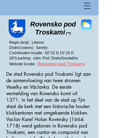
Rovensko pod
Troskami
(**)
Regio (kraj) : Liberec
District (okres) : Semily
Coördinaten locatie : 50°32 N 15°16 O
GPS parking : nám. Prof. Drahoňovského
Rovensko pod Troskami
Website locatie :
De stad Rovensko pod Troskami ligt aan
de samenvloeiing van twee stromen
Veselky en Václavka. De eerste
vermelding van Rovensko komt uit
1371. In het deel van de stad op Týn
staat de kerk met een historische houten
klokkentoren met omgekeerde klokken.
Vaclav Karel Holan Rovensky
(1664-
1718)
werd geboren in Rovensko pod
Troskami, een cantor en componist van