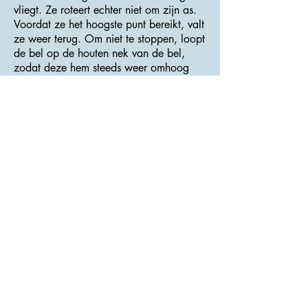
vliegt. Ze roteert echter niet om zijn as.
Voordat ze het hoogste punt bereikt, valt
ze weer terug. Om niet te stoppen, loopt
de bel op de houten nek van de bel,
zodat deze hem steeds weer omhoog
doet schommelen.
>>> Adres : Centrum <<<
Kasteel Trosky - Rovensko pod
Troskami
De burcht Trosky die stamt uit het einde
van de 14e eeuw, is de meest bezochte
burcht van de Tsjechische Republiek.
Aangezien bijna alle fiets- en
wandelroutes de burcht aandoen en het
een schitterend uitkijkpunt naar de
omliggende omgeving vormt, is een
bezoek aan de burcht eigenlijk
vanzelfsprekend.