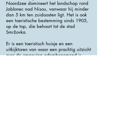
Noordzee domineert het landschap rond
Jablonec nad Nisou, vanwaar hij minder
dan 5 km ten zuidoosten ligt. Het is ook
een toeristische bestemming sinds 1905,
op de top, die behoort tot de stad
Smržovka.
Er is een toeristisch huisje en een
uitkijktoren van waar een prachtig uitzicht
over de omgeving adembenemend is.
Een trip door de smalle wegjes van een
goed half uur is zeker de moeite waard.
>>> Adres : Černá studnice <<<