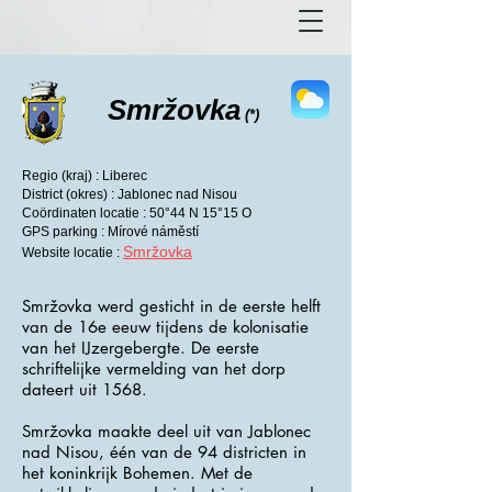
Smržovka
(*)
Regio (kraj) : Liberec
District (okres) : Jablonec nad Nisou
Coördinaten locatie : 50°44 N 15°15 O
GPS parking : Mírové náměstí
Smržovka
Website locatie :
Smržovka werd gesticht in de eerste helft
van de 16e eeuw tijdens de kolonisatie
van het IJzergebergte. De eerste
schriftelijke vermelding van het dorp
dateert uit 1568.
Smržovka maakte deel uit van Jablonec
nad Nisou, één van de 94 districten in
het koninkrijk Bohemen. Met de