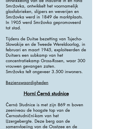
ontwikkeling van de industrie in en rond
Smržovka, ontwikkelt het voornamelijk
glasfabrieken, slijpers en weverijen en
Smržovka werd in 1849 de marktplaats.
In 1905 werd Smržovka gepromoveerd
tot stad.
Tijdens de Duitse bezetting van Tsjecho-
Slowakije en de Tweede Wereldoorlog, in
februari en maart 1945, exploiteerden de
Duitsers een subkamp van het
concentratiekamp Gross-Rosen, waar 300
vrouwen gevangen zaten.
Smržovka telt ongeveer 3.500 inwoners.
Bezienswaardigheden
Horní Černá studnice
Černá Studnice is met zijn 869 m boven
zeeniveau de hoogste top van de
Černostudniční-kam van het
IJzergebergte. Deze berg aan de
samenvloeiing van de Oostzee en de