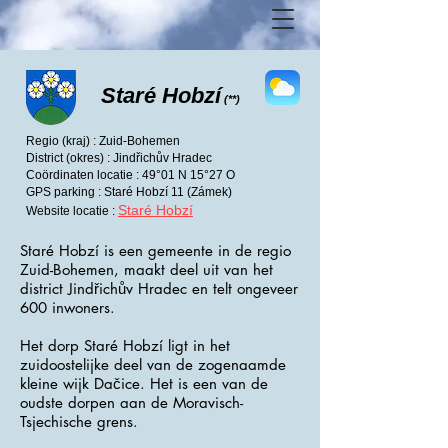
Staré Hobzí
(**)
Regio (kraj) : Zuid-Bohemen
District (okres) : Jindřichův Hradec
Coördinaten locatie : 49°01 N 15°27 O
GPS parking : Staré Hobzí 11 (Zámek)
Staré Hobzí
Website locatie :
Staré Hobzí is een gemeente in de regio
Zuid-Bohemen, maakt deel uit van het
district Jindřichův Hradec en telt ongeveer
600 inwoners.
Het dorp Staré Hobzí ligt in het
zuidoostelijke deel van de zogenaamde
kleine wijk Dačice. Het is een van de
oudste dorpen aan de Moravisch-
Tsjechische grens.