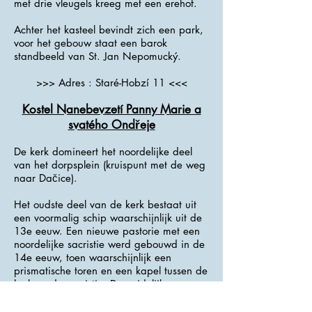
met drie vleugels kreeg met een erehof.
Achter het kasteel bevindt zich een park,
voor het gebouw staat een barok
standbeeld van St. Jan Nepomucký.
>>> Adres : Staré-Hobzí 11 <<<
Kostel Nanebevzetí Panny Marie a
svatého Ondřeje
De kerk domineert het noordelijke deel
van het dorpsplein (kruispunt met de weg
naar Dačice).
Het oudste deel van de kerk bestaat uit
een voormalig schip waarschijnlijk uit de
13e eeuw. Een nieuwe pastorie met een
noordelijke sacristie werd gebouwd in de
14e eeuw, toen waarschijnlijk een
prismatische toren en een kapel tussen de
kerk en de sacristie. De zuidelijke
vestibule maakte ook deel uit van het
gotische gebouw.