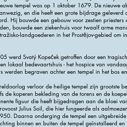
ieuwe tempel was op 1 oktober 1679. De nieuwe ab
anwezig, en die heeft een grote bijdrage geleverd 
rd. Hij bouwde een gebouw voor zestien priesters 
den, bouwde een ziekenhuis voor twaalf arme mann
Stražisko-landgoederen in het Prostějov-gebied om in
5 werd Svatý Kopeček getroffen door een tragisch
 een lokaal bedevaartshuis - het hospice van vandaa
rs werden begraven achter een tempel in het bos en
reldoorlog verloor de heilige tempel zijn grootste 
lfs de koperen bekleding van de torens en de koep
nente figuur die heeft bijgedragen aan de bloei v
ovoost Julius Soil, die hier fungeerde als aalmoeze
1950. Daarna onderging de tempel een uitgebreide 
ichting binnen en buiten de tempel geïnstalleerd en 