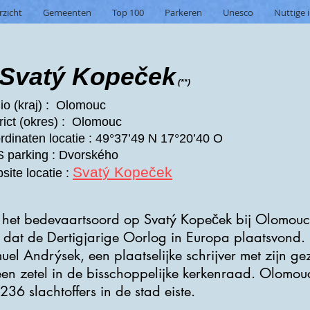
rzicht
Gemeenten
Top 100
Parkeren
Unesco
Nuttige 
Svatý Kopeček
(**)
io (kraj) : Olomouc
rict (okres) : Olomouc
rdinaten locatie : 49°37’49 N 17°20’40 O
 parking : Dvorského
Svatý Kopeček
site locatie :
 het bedevaartsoord op Svatý Kopeček bij Olomouc 
 dat de Dertigjarige Oorlog in Europa plaatsvond. I
el Andrýsek, een plaatselijke schrijver met zijn g
en zetel in de bisschoppelijke kerkenraad. Olomouc
36 slachtoffers in de stad eiste.