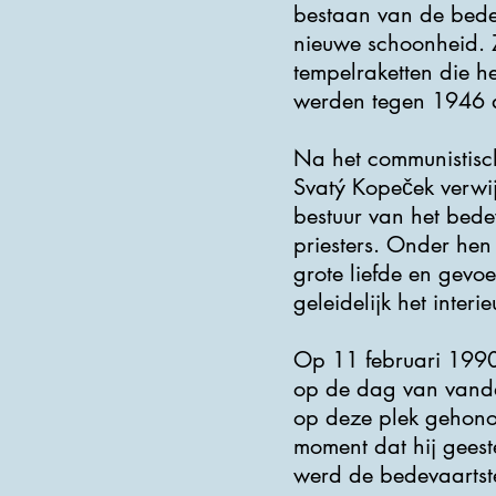
bestaan ​​van de bed
nieuwe schoonheid. Z
tempelraketten die h
werden tegen 1946 a
Na het communistisch
Svatý Kopeček verwij
bestuur van het bed
priesters. Onder hen
grote liefde en gevo
geleidelijk het inter
Op 11 februari 1990 
op de dag van vandaa
op deze plek gehonor
moment dat hij geest
werd de bedevaartste