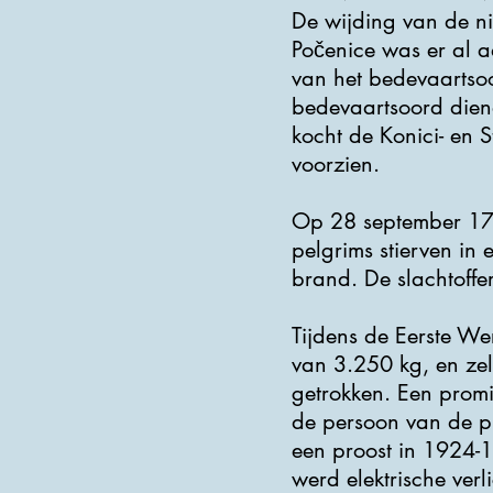
De wijding van de n
Počenice was er al a
van het bedevaartsoo
bedevaartsoord dien
kocht de Konici- en 
voorzien.
Op 28 september 170
pelgrims stierven in
brand. De slachtoffe
Tijdens de Eerste We
van 3.250 kg, en ze
getrokken. Een promi
de persoon van de pr
een proost in 1924-
werd elektrische verl