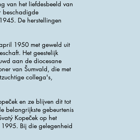
g van het liefdesbeeld van
ar beschadigde
1945. De herstellingen
april 1950 met geweld uit
chaft. Het geestelijk
rouwd aan de diocesane
woner van Šumvald, die met
tzuchtige collega's,
eček en ze blijven dit tot
e belangrijkste gebeurtenis
 Svatý Kopeček op het
i 1995. Bij die gelegenheid