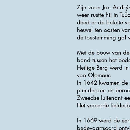
Zijn zoon Jan Andrý
weer rustte hij in Tu
deed er de belofte vo
heuvel ten oosten v
de toestemming gaf 
Met de bouw van de A
band tussen het bede
Heilige Berg werd in
van Olomouc
In 1642 kwamen de Z
plunderden en beroo
Zweedse luitenant ee
Het vereerde liefdes
In 1669 werd de eers
bedevaartsoord ontvi