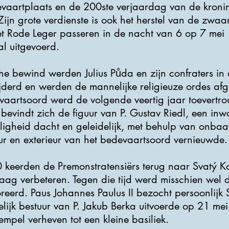
evaartplaats en de 200ste verjaardag van de kronin
ijn grote verdienste is ook het herstel van de zwa
et Rode Leger passeren in de nacht van 6 op 7 mei 
l uitgevoerd.
e bewind werden Julius Půda en zijn confraters in 
derd en werden de mannelijke religieuze ordes afges
evaartsoord werd de volgende veertig jaar toevert
 bevindt zich de figuur van P. Gustav Riedl, een in
eligheid dacht en geleidelijk, met behulp van onbaa
ieur en exterieur van het bedevaartsoord vernieuwde.
keerden de Premonstratensiërs terug naar Svatý Kop
g verbeteren. Tegen die tijd werd misschien wel d
eerd. Paus Johannes Paulus II bezocht persoonlijk
elijk bestuur van P. Jakub Berka uitvoerde op 21 me
mpel verheven tot een kleine basiliek.