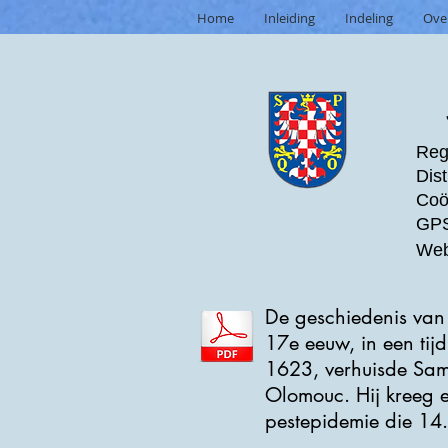
Home
Inleiding
Indeling
Ove
Reg
Dist
Coö
GPS
Web
De geschiedenis van
17e eeuw, in een tijd
1623, verhuisde Samu
Olomouc. Hij kreeg e
pestepidemie die 14.2