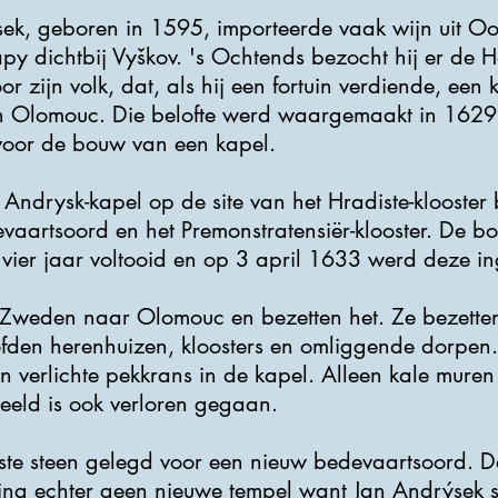
sek, geboren in 1595, importeerde vaak wijn uit O
čapy dichtbij Vyškov. 's Ochtends bezocht hij er de He
or zijn volk, dat, als hij een fortuin verdiende, ee
an Olomouc. Die belofte werd waargemaakt in 1629
voor de bouw van een kapel.
ndrysk-kapel op de site van het Hradiste-klooster
vaartsoord en het Premonstratensiër-klooster. De 
 vier jaar voltooid en op 3 april 1633 werd deze i
weden naar Olomouc en bezetten het. Ze bezetten 
fden herenhuizen, kloosters en omliggende dorpen
n verlichte pekkrans in de kapel. Alleen kale muren
beeld is ook verloren gegaan.
te steen gelegd voor een nieuw bedevaartsoord. De
ng echter geen nieuwe tempel want Jan Andrýsek st