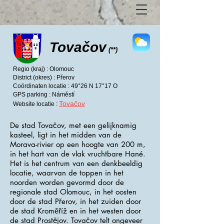
Tovačov
(**)
Regio (kraj) : Olomouc
District (okres) : Přerov
Coördinaten locatie : 49°26 N 17°17 O
GPS parking : Náměstí
Tovačov
Website locatie :
De stad Tovačov, met een gelijknamig
kasteel, ligt in het midden van de
Morava-rivier op een hoogte van 200 m,
in het hart van de vlak vruchtbare Hané.
Het is het centrum van een denkbeeldig
locatie, waarvan de toppen in het
noorden worden gevormd door de
regionale stad Olomouc, in het oosten
door de stad Přerov, in het zuiden door
de stad Kroměříž en in het westen door
de stad Prostějov. Tovačov telt ongeveer