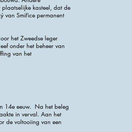
 gebouwd. Andere
laatselijke kasteel, dat de
cký van Smiřice permanent
 door het Zweedse leger
leef onder het beheer van
fing van het
 en 14e eeuw. Na het beleg
aakte in verval. Aan het
or de voltooiing van een