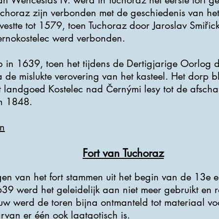
an Wenceslas IV. werd in Tuchoraz het eerste fort
horaz zijn verbonden met de geschiedenis van het p
isvestte tot 1579, toen Tuchoraz door Jaroslav Smiři
rnokostelec werd verbonden.
p in 1639, toen het tijdens de Dertigjarige Oorlog
de mislukte verovering van het kasteel. Het dorp b
 landgoed Kostelec nad Černými lesy tot de afschaf
n 1848.
n
Fort van Tuchoraz
gen van het fort stammen uit het begin van de 13e
9 werd het geleidelijk aan niet meer gebruikt en r
w werd de toren bijna ontmanteld tot materiaal vo
rvan er één ook laatgotisch is.