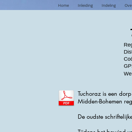
Home
Inleiding
Indeling
Ove
Reg
Dis
Coö
GPS
Web
Tuchoraz is een dorp
Midden-Bohemen regi
De oudste schrifteli