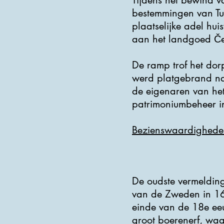
Tijdens het bewind v
bestemmingen van Tuc
plaatselijke adel hu
aan het landgoed Če
De ramp trof het dor
werd platgebrand na 
de eigenaren van het
patrimoniumbeheer i
Bezienswaardighede
De oudste vermeldin
van de Zweden in 163
einde van de 18e eeu
groot boerenerf, waa