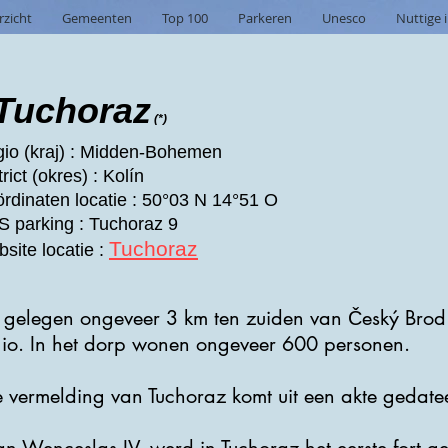
rzicht
Gemeenten
Top 100
Parkeren
Unesco
Nuttige 
Tuchoraz
(*)
io (kraj) : Midden-Bohemen
trict (okres) : Kolín
rdinaten locatie : 50°03 N 14°51 O
 parking : Tuchoraz 9
Tuchoraz
site locatie :
 gelegen ongeveer 3 km ten zuiden van Český Brod in
o. In het dorp wonen ongeveer 600 personen.
jke vermelding van Tuchoraz komt uit een akte gedat