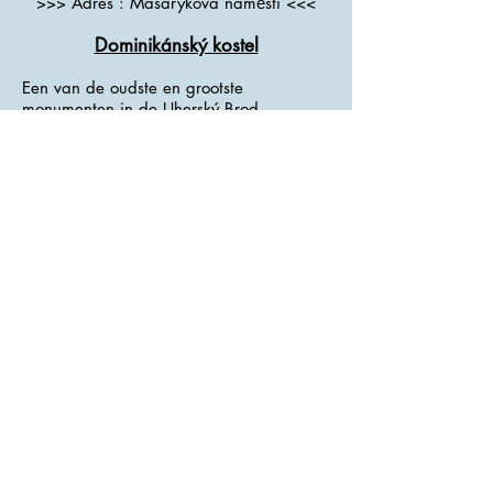
>>> Adres : Masarykova náměstí <<<
Dominikánský kostel
Een van de oudste en grootste
monumenten in de Uherský Brod
domineerde het panorama van de stad.
Oorspronkelijk was het een gotische
kloosterkerk met een lange pastorie
(typisch voor de Dominicanen),
waarschijnlijk gebouwd in de eerste helft
van de 14e eeuw, veel hoger dan de
huidige tempel.
Ze bestond uit een driebeukig schip met
versieringen van gebeeldhouwde steen,
en aan de gevel had het twee torens
versierd met klokken, die in die tijd zeer
zeldzaam waren. Na verschillende
branden en verwoestingen tijdens de
Hussietenperiode (1421) en tijdens de
Dertigjarige Oorlog (1634) werd de kerk
in de vroege barokperiode radicaal
herbouwd.