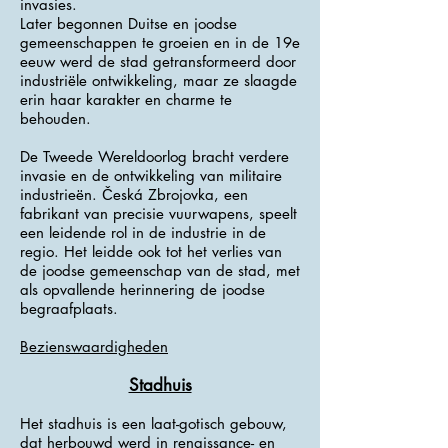
invasies.
Later begonnen Duitse en joodse
gemeenschappen te groeien en in de 19e
eeuw werd de stad getransformeerd door
industriële ontwikkeling, maar ze slaagde
erin haar karakter en charme te
behouden.
De Tweede Wereldoorlog bracht verdere
invasie en de ontwikkeling van militaire
industrieën. Česká Zbrojovka, een
fabrikant van precisie vuurwapens, speelt
een leidende rol in de industrie in de
regio. Het leidde ook tot het verlies van
de joodse gemeenschap van de stad, met
als opvallende herinnering de joodse
begraafplaats.
Bezienswaardigheden
Stadhuis
Het stadhuis is een laat-gotisch gebouw,
dat herbouwd werd in renaissance- en