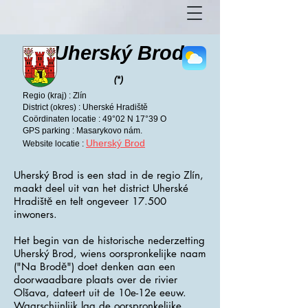
Uherský Brod
(*)
Regio (kraj) : Zlín
District (okres) : Uherské Hradiště
Coördinaten locatie : 49°02 N 17°39 O
GPS parking : Masarykovo nám.
Uherský Brod
Website locatie :
Uherský Brod is een stad in de regio Zlín,
maakt deel uit van het district Uherské
Hradiště en telt ongeveer 17.500
inwoners.
Het begin van de historische nederzetting
Uherský Brod, wiens oorspronkelijke naam
("Na Brodě") doet denken aan een
doorwaadbare plaats over de rivier
Olšava, dateert uit de 10e-12e eeuw.
Waarschijnlijk lag de oorspronkelijke