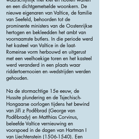
en een dichtgemetselde woonkern. De
nieuwe eigenaren van Valtice, de familie
van Seefeld, behoorden tot de
prominente ministers van de Oostenrijkse
hertogen en bekleedden het ambt van
voornaamste butlers. In die periode werd
het kasteel van Valtice in de laat-
Romeinse vorm herbouwd en uitgerust
met een veelhoekige toren en het kasteel
werd veranderd in een plaats waar
riddertoernooien en -wedstrijden werden
gehouden.
Na de stormachtige 15e eeuw, de
Hussite plundering en de Tsjechisch-
Hongaarse oorlogen tijdens het bewind
van Jiří z Poděbrad (George van
Poděbrady) en Matthias Corvinus,
beleefde Valtice vernieuwing en
voorspoed in de dagen van Hartman I
van Liechtenstein
(1506-1540)
. Een