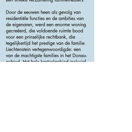
Door de eeuwen heen als gevolg van
residentiële functies en de ambities van
de eigenaren, werd een enorme woning
gecreëerd, die voldoende ruimte bood
voor een prinselijke rechtbank, die
tegelijkertijd het prestige van de familie
Liechtenstein vertegenwoordigde: een
van de machtigste families in het Donau-
gebied. Het hele kasteelgebied inclusief
het landschap en de gebouwen in de
buurt staat op de UNESCO
Werelderfgoedlijst.
>>> Adres : Zámek 1 <<<
Kasteel Valtice
>>> Website :
<<<
Dianin chrám
Nadat hij de boerderij Nový dvůr had
voltooid en een project had ingediend