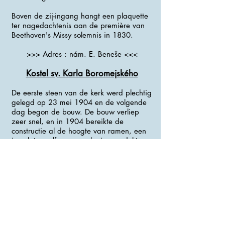
Boven de zij-ingang hangt een plaquette
ter nagedachtenis aan de première van
Beethoven's Missy solemnis in 1830.
>>> Adres : nám. E. Beneše <<<
Kostel sv. Karla Boromejského
De eerste steen van de kerk werd plechtig
gelegd op 23 mei 1904 en de volgende
dag begon de bouw. De bouw verliep
zeer snel, en in 1904 bereikte de
constructie al de hoogte van ramen, een
jaar later zelfs een voorlopig overdekt
dak.
De bouw ging door met een aantal
onderbrekingen tot 1912, toen de kerk op
3 september werd ingewijd.
>>> Adres : Karlova ul. <<<