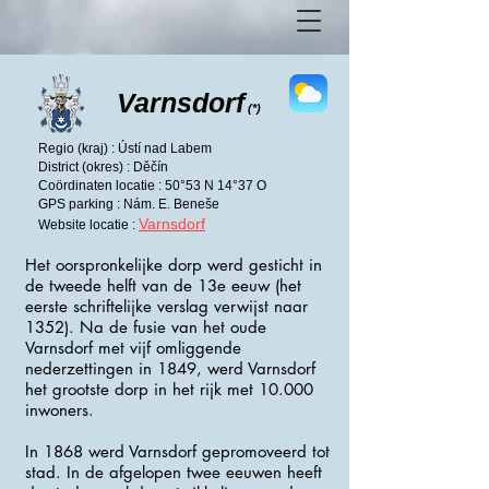
Varnsdorf
(*)
Regio (kraj) : Ústí nad Labem
District (okres) : Děčín
Coördinaten locatie : 50°53 N 14°37 O
GPS parking : Nám. E. Beneše
Varnsdorf
Website locatie :
Het oorspronkelijke dorp werd gesticht in
de tweede helft van de 13e eeuw (het
eerste schriftelijke verslag verwijst naar
1352). Na de fusie van het oude
Varnsdorf met vijf omliggende
nederzettingen in 1849, werd Varnsdorf
het grootste dorp in het rijk met 10.000
inwoners.
In 1868 werd Varnsdorf gepromoveerd tot
stad. In de afgelopen twee eeuwen heeft