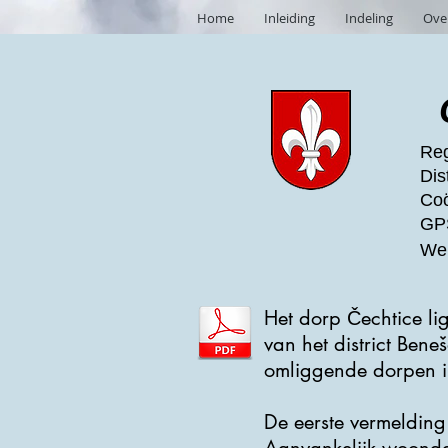
Home
Inleiding
Indeling
Ove
Reg
Dis
Coö
GPS
Web
Het dorp Čechtice li
van het district Be
omliggende dorpen i
De eerste vermelding