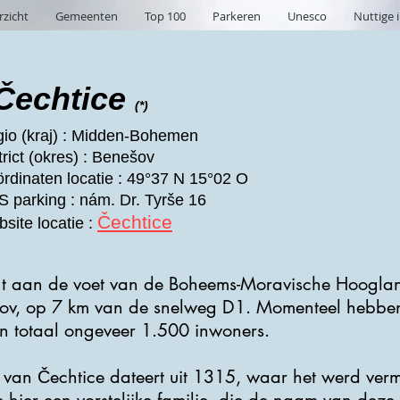
rzicht
Gemeenten
Top 100
Parkeren
Unesco
Nuttige 
Čechtice
(*)
io (kraj) : Midden-Bohemen
trict (okres) : Benešov
rdinaten locatie : 49°37 N 15°02 O
 parking : nám. Dr. Tyrše 16
Čechtice
site locatie :
gt aan de voet van de Boheems-Moravische Hooglande
nešov, op 7 km van de snelweg D1. Momenteel hebbe
n totaal ongeveer 1.500 inwoners.
 van Čechtice dateert uit 1315, waar het werd ver