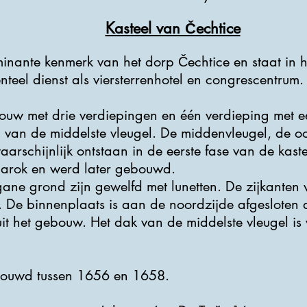
Kasteel van Čechtice
minante kenmerk van het dorp Čechtice en staat in h
teel dienst als viersterrenhotel en congrescentrum.
bouw met drie verdiepingen en één verdieping met 
 van de middelste vleugel. De middenvleugel, de oo
aarschijnlijk ontstaan ​​in de eerste fase van de kas
barok en werd later gebouwd.
ne grond zijn gewelfd met lunetten. De zijkanten v
. De binnenplaats is aan de noordzijde afgesloten
it het gebouw. Het dak van de middelste vleugel is 
bouwd tussen 1656 en 1658.