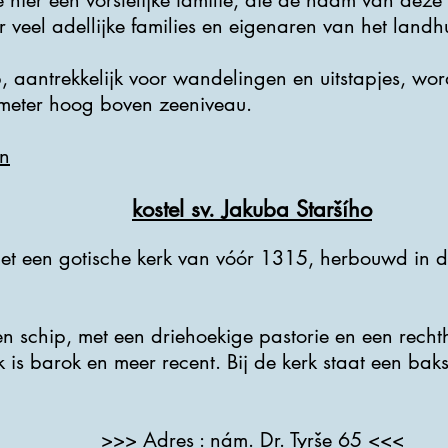
hier een vorstelijke familie, die de naam van deze
 veel adellijke families en eigenaren van het landh
, aantrekkelijk voor wandelingen en uitstapjes, w
 meter hoog boven zeeniveau.
n
kostel sv. Jakuba Staršího
et een gotische kerk van vóór 1315, herbouwd in de
en schip, met een driehoekige pastorie en een recht
k is barok en meer recent. Bij de kerk staat een ba
>>> Adres : nám. Dr. Tyrše 65 <<<