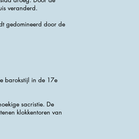
 stad droeg. Door de
uis veranderd.
ordt gedomineerd door de
 barokstijl in de 17e
hoekige sacristie. De
kstenen klokkentoren van