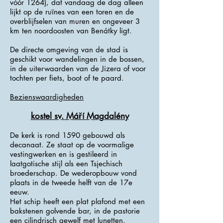
vóór 1264), dat vandaag de dag alleen
lijkt op de ruïnes van een toren en de
overblijfselen van muren en ongeveer 3
km ten noordoosten van Benátky ligt.
De directe omgeving van de stad is
geschikt voor wandelingen in de bossen,
in de uiterwaarden van de Jizera of voor
tochten per fiets, boot of te paard.
Bezienswaardigheden
kostel sv. Máří Magdalény
De kerk is rond 1590 gebouwd als
decanaat. Ze staat op de voormalige
vestingwerken en is gestileerd in
laatgotische stijl als een Tsjechisch
broederschap. De wederopbouw vond
plaats in de tweede helft van de 17e
eeuw.
Het schip heeft een plat plafond met een
bakstenen golvende bar, in de pastorie
een cilindrisch gewelf met lunetten.