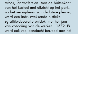
strook, jachttaferelen. Aan de buitenkant
van het kasteel met uitzicht op het park,
na het verwijderen van de latere pleister,
werd een indrukwekkende rustieke
sgraffito-decoratie ontdekt met het jaar
van voltooiing van de werken : 1572. Er
werd ook veel aandacht besteed aan het
interieur van het kasteel.
>>> Adres : Zámek 49 <<<
Kerk van Maria-Tenhemelopneming
Deze kerk is gebouwd van houten balken
op een stenen fundering, het dak was
bedekt met dakpannen. Het niet
onderhouden gebouw raakte na lange
tijd geleidelijk in verval, totdat het in
1761 instortte.
Drie jaar later werd echter een nieuwe
bakstenen kerk gebouwd in de
eenvoudige rococostijl. Het