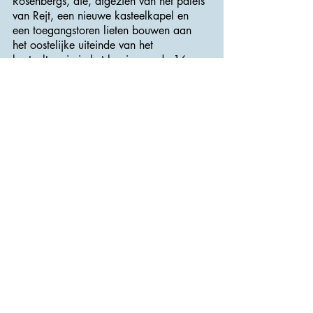
Rosenbergs, die, afgezien van het paleis
van Rejt, een nieuwe kasteelkapel en
een toegangstoren lieten bouwen aan
het oostelijke uiteinde van het
kasteelterrein in het begin van de 16e en
17e eeuw.
Dezelfde familie liet na een zware brand
het kasteel, waaronder ook de
noordoostelijke vleugel heropbouwen in
barokstijl.
In het midden van de 19e eeuw werd
het kasteel opnieuw gerenoveerd door
de familie Hildprandt. Ze herbouwden
het oudere Rožmital-gebouw in de
zuidoostelijke vleugel in neogotische stijl
en creëerden een fictieve voortzetting
van het paleis van Rejt. Het kasteel heeft
ook een Engels park.
>>> Adres : Na Příkopech 320 <<<