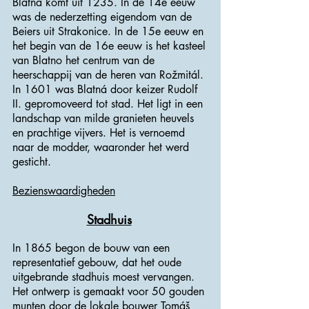
Blatná komt uit 1235. In de 14e eeuw
was de nederzetting eigendom van de
Beiers uit Strakonice. In de 15e eeuw en
het begin van de 16e eeuw is het kasteel
van Blatno het centrum van de
heerschappij van de heren van Rožmitál.
In 1601 was Blatná door keizer Rudolf
II. gepromoveerd tot stad. Het ligt in een
landschap van milde granieten heuvels
en prachtige vijvers. Het is vernoemd
naar de modder, waaronder het werd
gesticht.
Bezienswaardigheden
Stadhuis
In 1865 begon de bouw van een
representatief gebouw, dat het oude
uitgebrande stadhuis moest vervangen.
Het ontwerp is gemaakt voor 50 gouden
munten door de lokale bouwer Tomáš