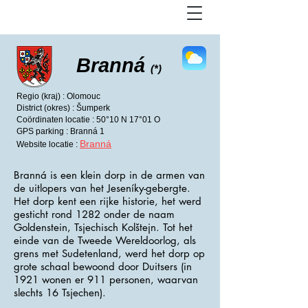
Branná
(*)
Regio (kraj) : Olomouc
District (okres) : Šumperk
Coördinaten locatie : 50°10 N 17°01 O
GPS parking : Branná 1
Branná
Website locatie :
Branná is een klein dorp in de armen van
de uitlopers van het Jeseníky-gebergte.
Het dorp kent een rijke historie, het werd
gesticht rond 1282 onder de naam
Goldenstein, Tsjechisch Kolštejn. Tot het
einde van de Tweede Wereldoorlog, als
grens met Sudetenland, werd het dorp op
grote schaal bewoond door Duitsers (in
1921 wonen er 911 personen, waarvan
slechts 16 Tsjechen).