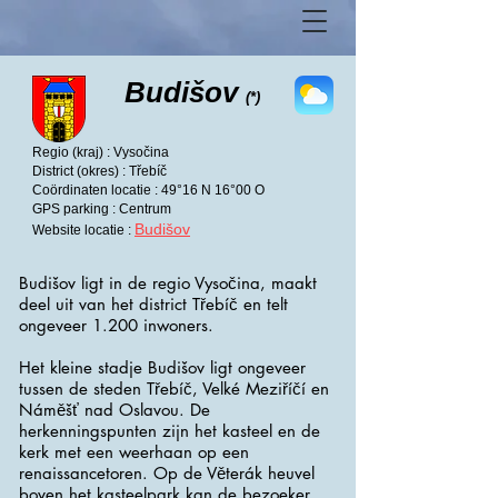
Budišov
(*)
Regio (kraj) : Vysočina
District (okres) : Třebíč
Coördinaten locatie : 49°16 N 16°00 O
GPS parking : Centrum
Budišov
Website locatie :
Budišov ligt in de regio Vysočina, maakt
deel uit van het district Třebíč en telt
ongeveer 1.200 inwoners.
Het kleine stadje Budišov ligt ongeveer
tussen de steden Třebíč, Velké Meziříčí en
Náměšť nad Oslavou. De
herkenningspunten zijn het kasteel en de
kerk met een weerhaan op een
renaissancetoren. Op de Věterák heuvel
boven het kasteelpark kan de bezoeker