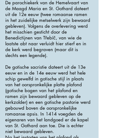
De parochiekerk van de Hemelvaart van
de Maagd Maria en St. Gothard dateert
uit de 12e eeuw (twee romaanse ramen
in het zuidelijke metselwerk zijn bewaard
gebleven). Volgens de overlevering werd
het misschien gesticht door de
Benedictijnen van Třebíč, van wie de
laatste abt naar verluidt hier stierf en in
de kerk werd begraven (maar dit is
slechts een legende).
De gotische sacristie dateert uit de 13e
eeuw en in de 14e eeuw werd het hele
schip gewelfd in gotische stijl in plaats
van het oorspronkelijke platte plafond
(gotische bogen van het plafond en
ramen zijn bewaard gebleven op de
kerkzolder) en een gotische pastorie werd
gebouwd boven de oorspronkelijke
romaanse apsis. In 1414 voegden de
eigenaren van het landgoed er de kapel
van St. Gothard aan toe. Die is echter
niet bewaard gebleven.
Na het instorten van het plafond als