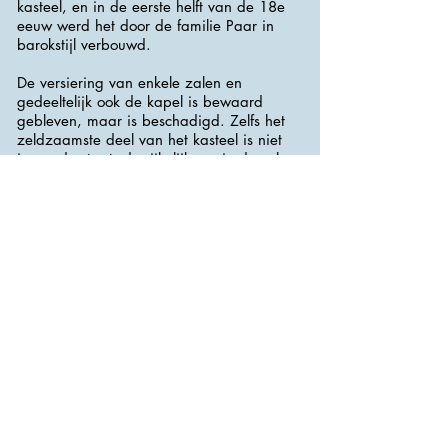
kasteel, en in de eerste helft van de 18e
eeuw werd het door de familie Paar in
barokstijl verbouwd.
De versiering van enkele zalen en
gedeeltelijk ook de kapel is bewaard
gebleven, maar is beschadigd. Zelfs het
zeldzaamste deel van het kasteel is niet
in goede staat, de rijkelijk versierde sala
terrena op de begane grond van het
kasteel. Niet al deze ruimtes zijn
toegankelijk.
Een deel van het depot van het Moravisch
Museum in Brno, gelegen in een deel van
het kasteel, is toegankelijk. Dit zijn
uitgebreide collecties ontlede dieren van
over de hele wereld.
Aan het begin van de 18e eeuw werd
een uitgebreid Engels park aangelegd
met beelden van sfinxen, stenen vazen ​​en
andere werken. De atlas met een
wereldbol die oorspronkelijk in het