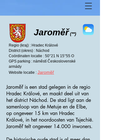
Jaroměř
(**)
Regio (kraj) : Hradec Králové
District (okres) : Náchod
Coördinaten locatie : 50°21 N 15°55 O
GPS parking : náměstí Československé
armády
Jaroměř
Website locatie :
Jaroměř is een stad gelegen in de regio
Hradec Králové, en maakt deel uit van
het district Náchod. De stad ligt aan de
samenloop van de Metuje en de Elbe,
op ongeveer 15 km van Hradec
Králové, in het noordoosten van Tsjechië.
Jaroměř telt ongeveer 14.000 inwoners.
De historische oude stad is al meer dan