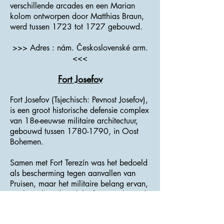
verschillende arcades en een Marian
kolom ontworpen door Matthias Braun,
werd tussen 1723 tot 1727 gebouwd.
>>> Adres : nám. Československé arm.
<<<
Fort Josefov
Fort Josefov (Tsjechisch: Pevnost Josefov),
is een groot historische defensie complex
van 18e-eeuwse militaire architectuur,
gebouwd tussen
1780-1790
, in Oost
Bohemen.
Samen met Fort Terezín was het bedoeld
als bescherming tegen aanvallen van
Pruisen, maar het militaire belang ervan,
zoals andere dergelijke forten gebouwd
in heel Europa, was minimaal als
beslissende veldslagen vaak elders