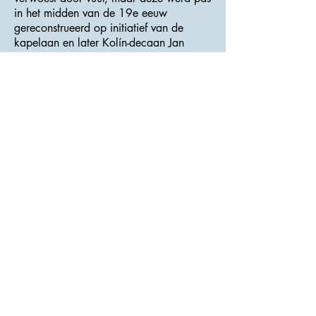
in het midden van de 19e eeuw
gereconstrueerd op initiatief van de
kapelaan en later Kolín-decaan Jan
Svoboda.
Het interieur van de kathedraal bevat
veel waardevolle kunstmonumenten. Het
belangrijkste zijn het gotische
pastoforium (vak voor de opslag van het
Heilig Sacrament), daterend uit rond
1370 van Petr Parléř, de blikken
doopvont van de meester Ondřej Ptáček
uit 1495, het barokke altaar van St.
Barbara, het schilderij “De passie van St.
Bartholomew” van Petr Brandl uit 1734,
een verzameling late barokschilderijen
van Josef Kramolin en reliëfs van de
kruisweg door František Bílek van
1910 -
1913
.
>>> Adres : Brandlova <<<