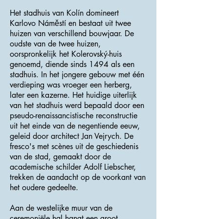
Het stadhuis van Kolín domineert
Karlovo Náměstí en bestaat uit twee
huizen van verschillend bouwjaar. De
oudste van de twee huizen,
oorspronkelijk het Kolerovský-huis
genoemd, diende sinds 1494 als een
stadhuis. In het jongere gebouw met één
verdieping was vroeger een herberg,
later een kazerne. Het huidige uiterlijk
van het stadhuis werd bepaald door een
pseudo-renaissancistische reconstructie
uit het einde van de negentiende eeuw,
geleid door architect Jan Vejrych. De
fresco's met scènes uit de geschiedenis
van de stad, gemaakt door de
academische schilder Adolf Liebscher,
trekken de aandacht op de voorkant van
het oudere gedeelte.
Aan de westelijke muur van de
ceremoniële hal hangt een groot