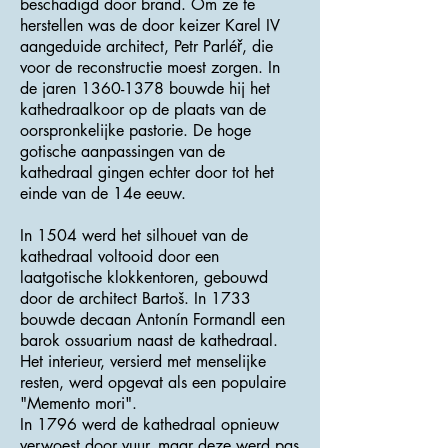
beschadigd door brand. Om ze te
herstellen was de door keizer Karel IV
aangeduide architect, Petr Parléř, die
voor de reconstructie moest zorgen. In
de jaren
1360-1378
bouwde hij het
kathedraalkoor op de plaats van de
oorspronkelijke pastorie. De hoge
gotische aanpassingen van de
kathedraal gingen echter door tot het
einde van de 14e eeuw.
In 1504 werd het silhouet van de
kathedraal voltooid door een
laatgotische klokkentoren, gebouwd
door de architect Bartoš. In 1733
bouwde decaan Antonín Formandl een
barok ossuarium naast de kathedraal.
Het interieur, versierd met menselijke
resten, werd opgevat als een populaire
"Memento mori".
In 1796 werd de kathedraal opnieuw
verwoest door vuur, maar deze werd pas