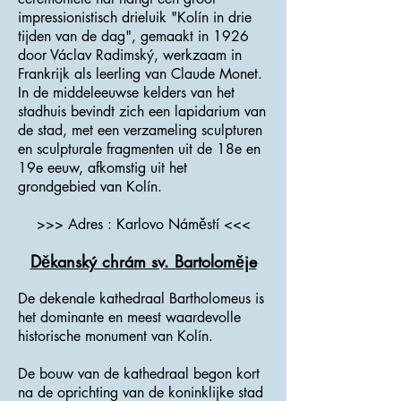
impressionistisch drieluik "Kolín in drie
tijden van de dag", gemaakt in 1926
door Václav Radimský, werkzaam in
Frankrijk als leerling van Claude Monet.
In de middeleeuwse kelders van het
stadhuis bevindt zich een lapidarium van
de stad, met een verzameling sculpturen
en sculpturale fragmenten uit de 18e en
19e eeuw, afkomstig uit het
grondgebied van Kolín.
>>> Adres : Karlovo Náměstí <<<
Děkanský chrám sv. Bartoloměje
De dekenale kathedraal Bartholomeus is
het dominante en meest waardevolle
historische monument van Kolín.
De bouw van de kathedraal begon kort
na de oprichting van de koninklijke stad