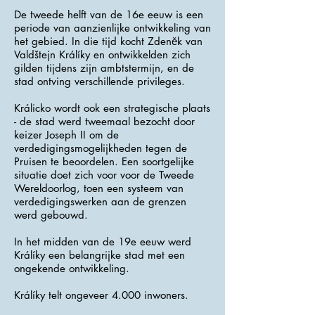
De tweede helft van de 16e eeuw is een
periode van aanzienlijke ontwikkeling van
het gebied. In die tijd kocht Zdeněk van
Valdštejn Králíky en ontwikkelden zich
gilden tijdens zijn ambtstermijn, en de
stad ontving verschillende privileges.
Králicko wordt ook een strategische plaats
- de stad werd tweemaal bezocht door
keizer Joseph II om de
verdedigingsmogelijkheden tegen de
Pruisen te beoordelen. Een soortgelijke
situatie doet zich voor voor de Tweede
Wereldoorlog, toen een systeem van
verdedigingswerken aan de grenzen
werd gebouwd.
In het midden van de 19e eeuw werd
Králíky een belangrijke stad met een
ongekende ontwikkeling.
Králíky telt ongeveer 4.000 inwoners.