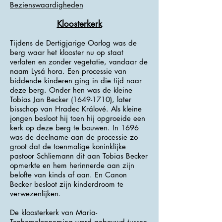
Bezienswaardigheden
Kloosterkerk
Tijdens de Dertigjarige Oorlog was de
berg waar het klooster nu op staat
verlaten en zonder vegetatie, vandaar de
naam Lysá hora. Een processie van
biddende kinderen ging in die tijd naar
deze berg. Onder hen was de kleine
Tobias Jan Becker
(1649-1710)
, later
bisschop van Hradec Králové. Als kleine
jongen besloot hij toen hij opgroeide een
kerk op deze berg te bouwen. In 1696
was de deelname aan de processie zo
groot dat de toenmalige koninklijke
pastoor Schliemann dit aan Tobias Becker
opmerkte en hem herinnerde aan zijn
belofte van kinds af aan. En Canon
Becker besloot zijn kinderdroom te
verwezenlijken.
De kloosterkerk van Maria-
Tenhemelopneming werd gebouwd tussen