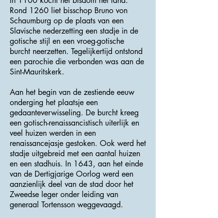
In 1100 kocht het bisdom het land.
Rond 1260 liet bisschop Bruno von
Schaumburg op de plaats van een
Slavische nederzetting een stadje in de
gotische stijl en een vroeg-gotische
burcht neerzetten. Tegelijkertijd ontstond
een parochie die verbonden was aan de
Sint-Mauritskerk.
Aan het begin van de zestiende eeuw
onderging het plaatsje een
gedaanteverwisseling. De burcht kreeg
een gotisch-renaissancistisch uiterlijk en
veel huizen werden in een
renaissancejasje gestoken. Ook werd het
stadje uitgebreid met een aantal huizen
en een stadhuis. In 1643, aan het einde
van de Dertigjarige Oorlog werd een
aanzienlijk deel van de stad door het
Zweedse leger onder leiding van
generaal Tortensson weggevaagd.