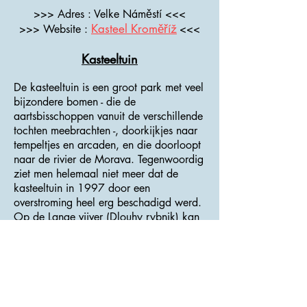
>>> Adres : Velke Náměstí <<<
Kasteel Kroměříž
>>> Website :
<<<
Kasteeltuin
De kasteeltuin is een groot park met veel
bijzondere bomen - die de
aartsbisschoppen vanuit de verschillende
tochten meebrachten -, doorkijkjes naar
tempeltjes en arcaden, en die doorloopt
naar de rivier de Morava. Tegenwoordig
ziet men helemaal niet meer dat de
kasteeltuin in 1997 door een
overstroming heel erg beschadigd werd.
Op de Lange vijver (Dlouhy rybnik) kan
men een bootje huren. Men vindt er ook
een kinderboerderij met verschillende
diersoorten (geiten, ezels, ganzen,
eenden, reeën, damherten …) en een
dierentuin met uitheemse dieren
(bavianen, papegaaien …).