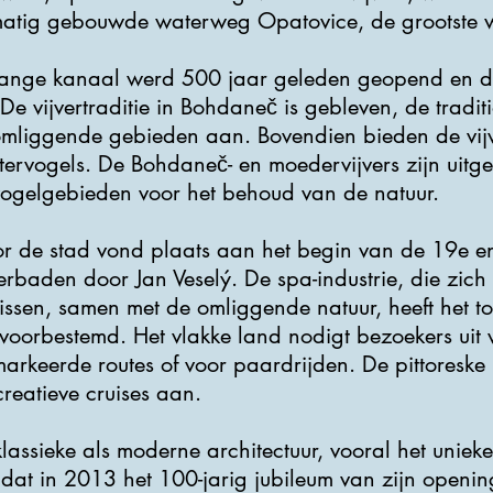
tmatig gebouwde waterweg Opatovice, de grootste
ange kanaal werd 500 jaar geleden geopend en die
De vijvertraditie in Bohdaneč is gebleven, de traditio
e omliggende gebieden aan. Bovendien bieden de vij
ervogels. De Bohdaneč- en moedervijvers zijn uitge
vogelgebieden voor het behoud van de natuur.
or de stad vond plaats aan het begin van de 19e 
rbaden door Jan Veselý. De spa-industrie, die zich
ssen, samen met de omliggende natuur, heeft het to
 voorbestemd. Het vlakke land nodigt bezoekers uit
emarkeerde routes of voor paardrijden. De pittoresk
reatieve cruises aan.
lassieke als moderne architectuur, vooral het uniek
dat in 2013 het 100-jarig jubileum van zijn openin