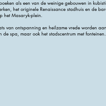
rboeken als een van de weinige gebouwen in kubistis
werken, het originele Renaissance stadhuis en de 
op het Masaryk-plein.
aats van ontspanning en heilzame vrede worden aa
en de spa, maar ook het stadscentrum met fonteinen.