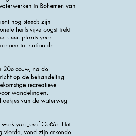
 waterwerken in Bohemen van
nt nog steeds zijn
nele herfstvijveroogst trekt
vers een plaats voor
roepen tot nationale
en 20e eeuw, na de
 richt op de behandeling
ekomstige recreatieve
 voor wandelingen,
e hoekjes van de waterweg
e werk van Josef Gočár. Het
g vierde, vond zijn erkende