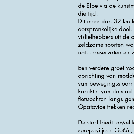
de Elbe via de kuns
die tijd.
Dit meer dan 32 km l
oorspronkelijke doel. 
visliefhebbers uit d
zeldzame soorten wat
natuurreservaten en 
Een verdere groei vo
oprichting van modde
van bewegingsstoorni
karakter van de stad
fietstochten langs g
Opatovice trekken rec
De stad biedt zowel k
spa-paviljoen Gočár, 