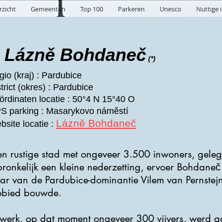
rzicht
Gemeenten
Top 100
Parkeren
Unesco
Nuttige 
Lázně Bohdaneč
(*)
io (kraj) : Pardubice
trict (okres) : Pardubice
ördinaten locatie : 50°4 N 15°40 O
S parking : Masarykovo náměstí
Lázně Bohdaneč
bsite locatie :
n rustige stad met ongeveer 3.500 inwoners, gele
ronkelijk een kleine nederzetting, ervoer Bohdaneč
ar van de Pardubice-dominantie Vilem van Pernstejn
gebied bouwde.
netwerk, op dat moment ongeveer 300 vijvers, werd a