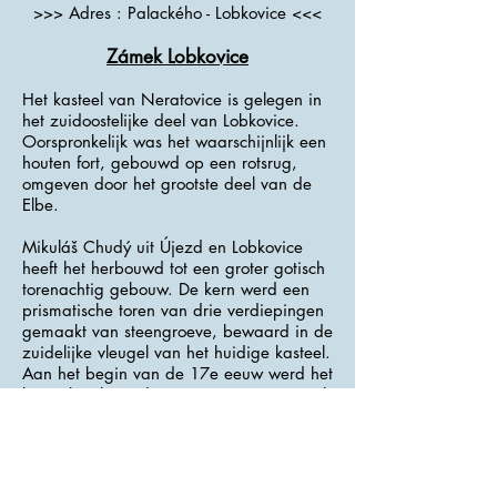
>>> Adres : Palackého - Lobkovice <<<
Zámek Lobkovice
Het kasteel van Neratovice is gelegen in
het zuidoostelijke deel van Lobkovice.
Oorspronkelijk was het waarschijnlijk een
houten fort, gebouwd op een rotsrug,
omgeven door het grootste deel van de
Elbe.
Mikuláš Chudý uit Újezd ​​en Lobkovice
heeft het herbouwd tot een groter gotisch
torenachtig gebouw. De kern werd een
prismatische toren van drie verdiepingen
gemaakt van steengroeve, bewaard in de
zuidelijke vleugel van het huidige kasteel.
Aan het begin van de 17e eeuw werd het
kasteel verbouwd tot een renaissancistisch
kasteel (voor het eerst genoemd in 1610).
De verdedigingsgracht aan de westkant
werd overbrugd door een bakstenen
stenen brug, die de oorspronkelijke