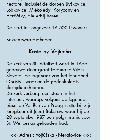
hectare, inclusief de dorpen Byškovice,
Lobkovice, Mlékojedy, Korycany en
Horňátky, die erbij horen.
De stad telt ongeveer 16.500 inwoners.
Bezienswaardigheden
Kostel sv. Vojtěcha
De kerk van St. Adalbert werd in 1666
gebouwd door graaf Ferdinand Vilém
Slavata, de eigenaar van het landgoed
Obříství, waartoe de gedenkplaats
destijds behoorde.
De kerk verbergt een steen in het
interieur, waarop, volgens de legende,
bisschop Vojtěch van Praag rustte bij zijn
terugkeer uit (oud) Boleslav, waar hij op
28 september 987 een pelgrimsmis voor
St. Wenceslas gehouden had.
>>> Adres : Vojtěšská - Neratovice <<<