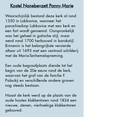
Kostel Nanebevzetí Panny Marie
Waarschijnlijk bestond deze kerk al rond
1350 in Lobkovice, wanneer het
parochiedorp Lobkovice met een kerk en
een fort wordt genoemd. Oorspronkelijk
was het geheel in gotische stijl, maar
werd rond 1700 herbouwd in barokstijl.
Binnenin is het belangrijkste versierde
altaar uit 1693 met een centraal schilderij
met de Maria-Tenhemelopneming.
Een oude begraafplaats diende tot het
begin van de 20e eeuw rond de kerk,
waarvan het graf van de familie F.
Palacký en verschillende andere graven
nog steeds bestaan.
Naast de kerk werd op de plaats van de
oude houten klokkentoren rond 1834 een
nieuwe, stenen, vierhoekige klokkentoren
gebouwd.