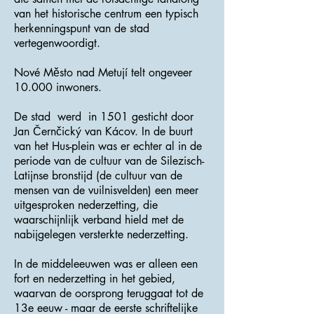
van het historische centrum een ​​typisch
herkenningspunt van de stad
vertegenwoordigt.
Nové Město nad Metují telt ongeveer
10.000 inwoners.
De stad werd in 1501 gesticht door
Jan Černčický van Kácov. In de buurt
van het Hus-plein was er echter al in de
periode van de cultuur van de Silezisch-
Latijnse bronstijd (de cultuur van de
mensen van de vuilnisvelden) een meer
uitgesproken nederzetting, die
waarschijnlijk verband hield met de
nabijgelegen versterkte nederzetting.
In de middeleeuwen was er alleen een
fort en nederzetting in het gebied,
waarvan de oorsprong teruggaat tot de
13e eeuw - maar de eerste schriftelijke