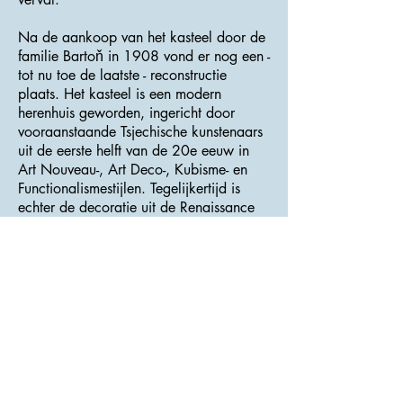
Na de aankoop van het kasteel door de
familie Bartoň in 1908 vond er nog een -
tot nu toe de laatste - reconstructie
plaats. Het kasteel is een modern
herenhuis geworden, ingericht door
vooraanstaande Tsjechische kunstenaars
uit de eerste helft van de 20e eeuw in
Art Nouveau-, Art Deco-, Kubisme- en
Functionalismestijlen. Tegelijkertijd is
echter de decoratie uit de Renaissance
en de Barok bewaard gebleven en
gerestaureerd. Het kasteel was ook
uitgerust met technische voorzieningen
zoals watervoorziening, centrale
verwarming, elektriciteit, telefoon en
eetkamer met persoonlijke lift.
Dankzij dit alles dient het kasteel
vandaag als een voorbeeld van de
aanpassing van een historisch gebouw