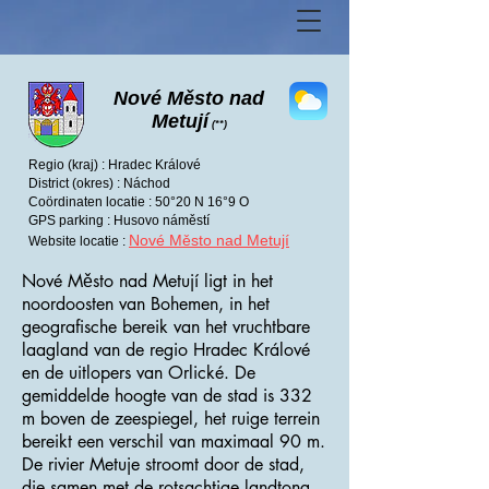
Nové Město nad
Metují
(**)
Regio (kraj) : Hradec Králové
District (okres) : Náchod
Coördinaten locatie : 50°20 N 16°9 O
GPS parking : Husovo náměstí
Nové Město nad Metují
Website locatie :
Nové Město nad Metují ligt in het
noordoosten van Bohemen, in het
geografische bereik van het vruchtbare
laagland van de regio Hradec Králové
en de uitlopers van Orlické. De
gemiddelde hoogte van de stad is 332
m boven de zeespiegel, het ruige terrein
bereikt een verschil van maximaal 90 m.
De rivier Metuje stroomt door de stad,
die samen met de rotsachtige landtong