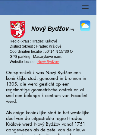
Nový Bydžov
(**)
Regio (kraj) : Hradec Králové
District (okres) : Hradec Králové
Coördinaten locatie : 50°14 N 15°30 O
GPS parking : Masarykovo nám.
Website locatie :
Nový Bydžov
Oorspronkelijk was Nový Bydžov een
koninklijke stad, genoemd in bronnen in
1305, die werd gesticht op een
regelmatige geometrische omtrek en al
snel een belangrijk centrum van Pocidliní
werd.
Als enige koninklijke stad in het westelijke
deel van de uitgestrekte regio Hradec
Králové werd Nový Bydžov vanaf 1751
aangewezen als de zetel van de nieuw