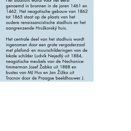
Het stadhuis wordt voor het eerst
genoemd in bronnen in de jaren 1461 en
1462. Het neogotische gebouw van 1862
tot 1865 staat op de plaats van het
oudere renaissancistische stadhuis en het
aangrenzende Hruškovský huis.
Het centrale deel van het stadhuis wordt
ingenomen door een grote vergaderzaal
met plafond- en muurschilderingen van de
lokale schilder Ludvík Nejedlý uit 1884,
neogotische meubels van de Nechanice-
timmerman Josef Žabka uit 1888 en
bustes van MJ Hus en Jan Žižka uit
Trocnov door de Praagse beeldhouwer J.
Barth uit
1884-1890
. Deze beeldhouwer
is ook de auteur van grote zandstenen
sculpturen in de nissen van de gevel van
het stadhuis.
Een zeldzaam zandstenen beeld uit het
begin van de 14e eeuw is ommuurd in
de inkomhal van het stadhuis aan de
rechterkant. Bij de ingang van het