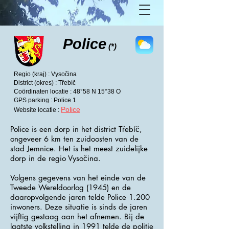
Police
(*)
Regio (kraj) : Vysočina
District (okres) : Třebíč
Coördinaten locatie : 48°58 N 15°38 O
GPS parking : Police 1
Police
Website locatie :
Police is een dorp in het district Třebíč,
ongeveer 6 km ten zuidoosten van de
stad Jemnice. Het is het meest zuidelijke
dorp in de regio Vysočina.
Volgens gegevens van het einde van de
Tweede Wereldoorlog (1945) en de
daaropvolgende jaren telde Police 1.200
inwoners. Deze situatie is sinds de jaren
vijftig gestaag aan het afnemen. Bij de
laatste volkstelling in 1991 telde de politie