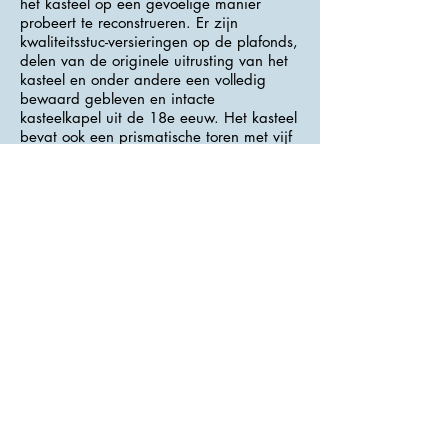
het kasteel op een gevoelige manier
probeert te reconstrueren. Er zijn
kwaliteitsstuc-versieringen op de plafonds,
delen van de originele uitrusting van het
kasteel en onder andere een volledig
bewaard gebleven en intacte
kasteelkapel uit de 18e eeuw. Het kasteel
bevat ook een prismatische toren met vijf
verdiepingen.
>>> Adres : Police 1 <<<