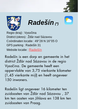
Radešín
(*)
Regio (kraj) : Vysočina
District (okres) : Žďár nad Sázavou
Coördinaten locatie : 49°28 N 16°05 O
GPS parking : Radešín 31
Radešín
Website locatie :
Radešín is een dorp en gemeente in het
district Žďár nad Sázavou in de regio
Vysočina. De gemeente heeft een
oppervlakte van 3,75 vierkante kilometer
(1,45 vierkante mijl) en heeft ongeveer
150 inwoners.
Radešín ligt ongeveer 16 kilometer ten
zuidoosten van Žďár nad Sázavou , 37
km ten oosten van Jihlava en 138 km ten
zuidoosten van Praag.