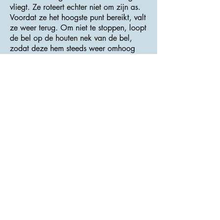
vliegt. Ze roteert echter niet om zijn as.
Voordat ze het hoogste punt bereikt, valt
ze weer terug. Om niet te stoppen, loopt
de bel op de houten nek van de bel,
zodat deze hem steeds weer omhoog
doet schommelen.
>>> Adres : Centrum <<<
Kasteel Trosky - Rovensko pod
Troskami
De burcht Trosky die stamt uit het einde
van de 14e eeuw, is de meest bezochte
burcht van de Tsjechische Republiek.
Aangezien bijna alle fiets- en
wandelroutes de burcht aandoen en het
een schitterend uitkijkpunt naar de
omliggende omgeving vormt, is een
bezoek aan de burcht eigenlijk
vanzelfsprekend.