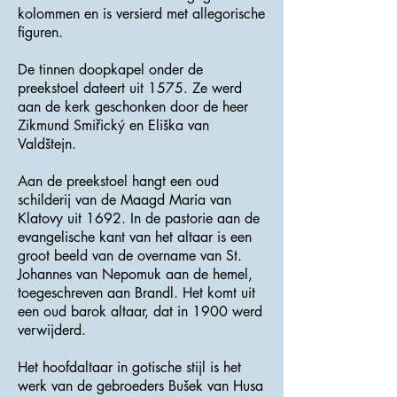
kolommen en is versierd met allegorische
figuren.
De tinnen doopkapel onder de
preekstoel dateert uit 1575. Ze werd
aan de kerk geschonken door de heer
Zikmund Smiřický en Eliška van
Valdštejn.
Aan de preekstoel hangt een oud
schilderij van de Maagd Maria van
Klatovy uit 1692. In de pastorie aan de
evangelische kant van het altaar is een
groot beeld van de overname van St.
Johannes van Nepomuk aan de hemel,
toegeschreven aan Brandl. Het komt uit
een oud barok altaar, dat in 1900 werd
verwijderd.
Het hoofdaltaar in gotische stijl is het
werk van de gebroeders Bušek van Husa