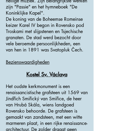
heilige muziek. Zijn belangrijkste werken
zijn "Passie" en het hymneboek "De
Koninklijke Kapel".
De koning van de Boheemse Romeinse
keizer Karel IV begon in Rovensko pod
Troskami met slijpstenen en Tsjechische
granaten. De stad werd bezocht door
vele beroemde persoonlijkheden, een
van hen in 1891 was Svatopluk Čech.
Bezienswaardigheden
Kostel Sv. Václava
Het oudste kerkmonument is een
renaissancistische grafsteen uit 1569 van
Jindřich Smiřický van Smiřice, de heer
van Hrubá Skála, wiens landgoed
Rovensko behoorde. De grafsteen is
gemaakt van zandsteen, met een witte
marmeren plaat, in een rijke renaissance-
architectuur. De zolder draagt ​​geen