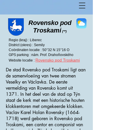
Rovensko pod
Troskami
(**)
Regio (kraj) : Liberec
District (okres) : Semily
Coördinaten locatie : 50°32 N 15°16 O
GPS parking : nám. Prof. Drahoňovského
Rovensko pod Troskami
Website locatie :
De stad Rovensko pod Troskami ligt aan
de samenvloeiing van twee stromen
Veselky en Václavka. De eerste
vermelding van Rovensko komt uit
1371. In het deel van de stad op Týn
staat de kerk met een historische houten
klokkentoren met omgekeerde klokken.
Vaclav Karel Holan Rovensky
(1664-
1718)
werd geboren in Rovensko pod
Troskami, een cantor en componist van