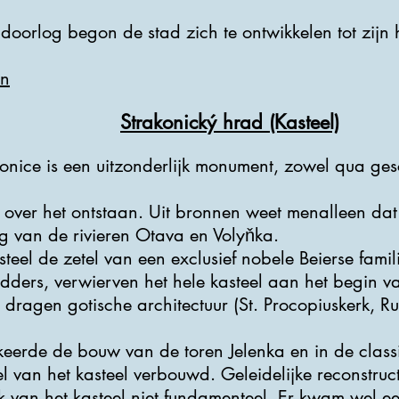
orlog begon de stad zich te ontwikkelen tot zijn 
en
Strakonický hrad (Kasteel)
konice is een uitzonderlijk monument, zowel qua ges
ie over het ontstaan. Uit bronnen weet menalleen da
g van de rivieren Otava en Volyňka.
asteel de zetel van een exclusief nobele Beierse fami
idders, verwierven het hele kasteel aan het begin 
 dragen gotische architectuur (St. Procopiuskerk, R
erde de bouw van de toren Jelenka en in de classici
el van het kasteel verbouwd. Geleidelijke reconstruc
jk van het kasteel niet fundamenteel. Er kwam wel e