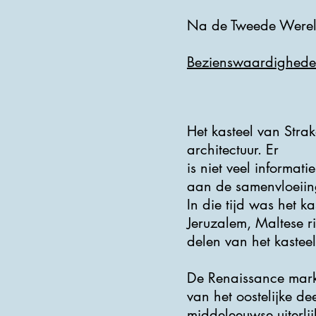
Na de Tweede Wereldo
Bezienswaardighed
Het kasteel van Stra
architectuur. Er
is niet veel informat
aan de samenvloeiin
In die tijd was het k
Jeruzalem, Maltese r
delen van het kasteel
De Renaissance marke
van het oostelijke de
middeleeuwse uiterli