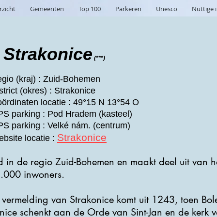
rzicht
Gemeenten
Top 100
Parkeren
Unesco
Nuttige 
Strakonice
(***)
gio (kraj) : Zuid-Bohemen
strict (okres) : Strakonice
ördinaten locatie : 49°15 N 13°54 O
S parking : Pod Hradem (kasteel)
S parking : Velké nám. (centrum)
Strakonice
bsite locatie :
d in de regio Zuid-Bohemen en maakt deel uit van he
3.000 inwoners.
ke vermelding van Strakonice komt uit 1243, toen Bo
nice schenkt aan de Orde van Sint-Jan en de kerk 