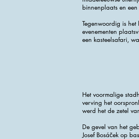
binnenplaats en een g
Tegenwoordig is het k
evenementen plaatsvin
een kasteelsafari, w
Het voormalige stad
verving het oorspron
werd het de zetel v
De gevel van het geb
Josef Bosáček op bas