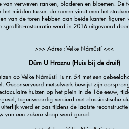
e van verweven ranken, bladeren en bloemen. De tw
n het midden tussen de ramen vindt men het stadse
en van de toren hebben aan beide kanten figuren 
te sgraffito-restauratie werd in 2016 uitgevoerd doo
>>> Adres : Velke Náměstí <<<
Dům U Hroznu (Huis bij de druif)
uizen op Velke Náměstí is nr. 54 met een gebeeldh
l. Geconserveerd metselwerk bewijst zijn oorspron
ctaculaire huizen op het plein in de 16e eeuw, tij
gevel, tegenwoordig versierd met classicistische ele
uiterlijk werd er pas tijdens de laatste reconstruct
 van een zekere sloop werd gered.