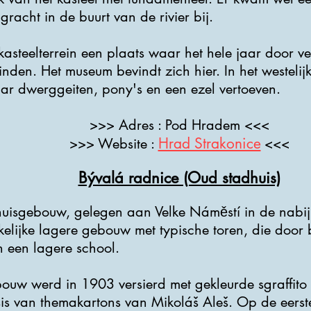
racht in de buurt van de rivier bij.
asteelterrein een plaats waar het hele jaar door ver
den. Het museum bevindt zich hier. In het westelijke
aar dwerggeiten, pony's en een ezel vertoeven.
>>> Adres : Pod Hradem <<<
Hrad Strakonice
>>> Website :
<<<
Bývalá radnice (Oud stadhuis)
huisgebouw, gelegen aan Velke Náměstí in de nabij
kelijke lagere gebouw met typische toren, die door 
an een lagere school.
ouw werd in 1903 versierd met gekleurde sgraffito
is van themakartons van Mikoláš Aleš. Op de eerste 