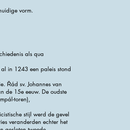
huidige vorm.
chiedenis als qua
t al in 1243 een paleis stond
lie. Řád sv. Johannes van
van de 15e eeuw. De oudste
umpál-toren),
stische stijl werd de gevel
ties veranderden echter het
en gesloten tweede