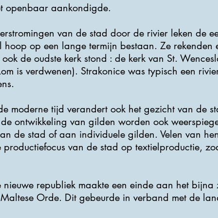
et openbaar aankondigde.
rstromingen van de stad door de rivier leken de eer
el hoop op een lange termijn bestaan. Ze rekenden 
k de oudste kerk stond : de kerk van St. Wencesla
Lom is verdwenen). Strakonice was typisch een rivi
ens.
 moderne tijd verandert ook het gezicht van de st
 de ontwikkeling van gilden worden ook weerspiegel
aan de stad of aan individuele gilden. Velen van 
productiefocus van de stad op textielproductie, zoa
e nieuwe republiek maakte een einde aan het bijna
 Maltese Orde. Dit gebeurde in verband met de lan