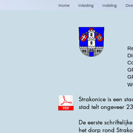
Home
Inleiding
Indeling
Ove
Re
Di
Co
GP
GP
We
Strakonice is een sta
stad telt ongeveer 2
De eerste schriftelij
het dorp rond Strako