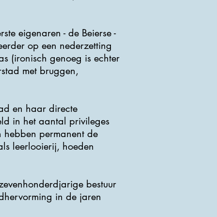
ste eigenaren - de Beierse -
eerder op een nederzetting
s (ironisch genoeg is echter
erstad met bruggen,
ad en haar directe
d in het aantal privileges
hen hebben permanent de
ls leerlooierij, hoeden
 zevenhonderdjarige bestuur
dhervorming in de jaren