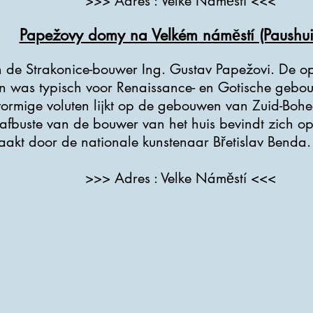
>>> Adres : Velke Náměstí <<<
Papežovy domy na Velkém náměstí (Paushui
 de Strakonice-bouwer Ing. Gustav Papežovi. De o
in was typisch voor Renaissance- en Gotische gebo
vormige voluten lijkt op de gebouwen van Zuid-Bohe
rafbuste van de bouwer van het huis bevindt zich op
aakt door de nationale kunstenaar Břetislav Benda.
>>> Adres : Velke Náměstí <<<