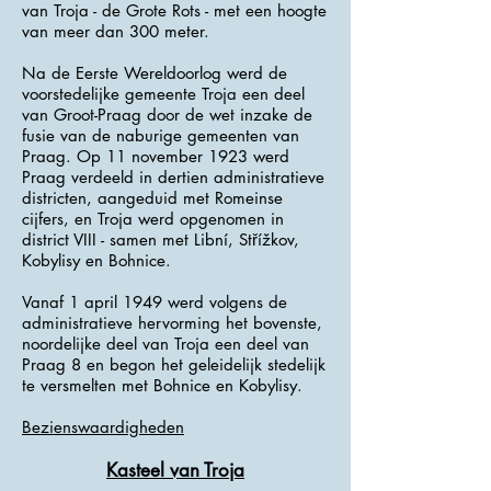
van Troja - de Grote Rots - met een hoogte
van meer dan 300 meter.
Na de Eerste Wereldoorlog werd de
voorstedelijke gemeente Troja een deel
van Groot-Praag door de wet inzake de
fusie van de naburige gemeenten van
Praag. Op 11 november 1923 werd
Praag verdeeld in dertien administratieve
districten, aangeduid met Romeinse
cijfers, en Troja werd opgenomen in
district VIII - samen met Libní, Střížkov,
Kobylisy en Bohnice.
Vanaf 1 april 1949 werd volgens de
administratieve hervorming het bovenste,
noordelijke deel van Troja een deel van
Praag 8 en begon het geleidelijk stedelijk
te versmelten met Bohnice en Kobylisy.
Bezienswaardigheden
Kasteel van Troja