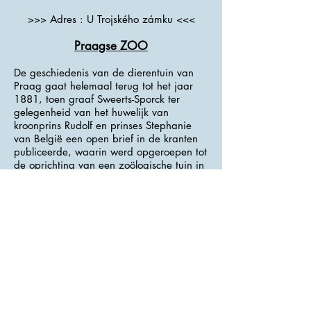
>>> Adres : U Trojského zámku <<<
Praagse ZOO
De geschiedenis van de dierentuin van
Praag gaat helemaal terug tot het jaar
1881, toen graaf Sweerts-Sporck ter
gelegenheid van het huwelijk van
kroonprins Rudolf en prinses Stephanie
van België een open brief in de kranten
publiceerde, waarin werd opgeroepen tot
de oprichting van een zoölogische tuin in
Praag.
In 2002 wordt bijna de helft van het
gebied van de dierentuin getroffen door
de felle overstromingen. Heel wat dieren
laten hierbij het leven.
Een bezoek aan de Praagse zoo is een
must. Men kan er gemakkelijk een hele
dag vertoeven in een rustige omgeving.