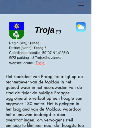
Troja
(**)
Regio (kraj) : Praag
District (okres) : Praag 7
Coördinaten locatie : 50°07 N 14°25 O
GPS parking : U Trojského zámku
Troja
Website locatie :
Het stadsdeel van Praag Troja ligt op de
rechteroever van de Moldau in het
gebied waar in het noordwesten van de
stad de rivier de huidige Praagse
agglomeratie verlaat op een hoogte van
ongeveer 180 meter. Het is gelegen in
het laagland van de Moldau, waardoor
het al eeuwen bedreigd is door
overstromingen, om vervolgens steil
omhoog te klimmen naar de hoogste top