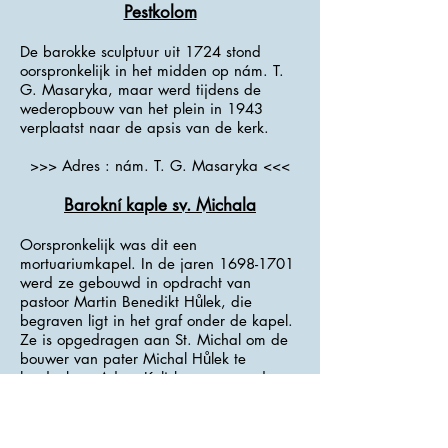
Pestkolom
De barokke sculptuur uit 1724 stond
oorspronkelijk in het midden op nám. T.
G. Masaryka, maar werd tijdens de
wederopbouw van het plein in 1943
verplaatst naar de apsis van de kerk.
>>> Adres : nám. T. G. Masaryka <<<
Barokní kaple sv. Michala
Oorspronkelijk was dit een
mortuariumkapel. In de jaren
1698-1701
werd ze gebouwd in opdracht van
pastoor Martin Benedikt Hůlek, die
begraven ligt in het graf onder de kapel.
Ze is opgedragen aan St. Michal om de
bouwer van pater Michal Hůlek te
herdenken. Adam Kolisko, een van de
leiders van de boerenopstand van 1775,
werd begraven op de oude
begraafplaats bij de kapel en in 1866