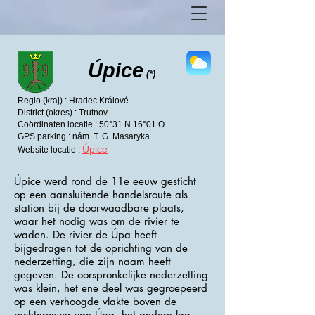
Úpice
(*)
Regio (kraj) : Hradec Králové
District (okres) : Trutnov
Coördinaten locatie : 50°31 N 16°01 O
GPS parking : nám. T. G. Masaryka
Úpice
Website locatie :
Úpice werd rond de 11e eeuw gesticht
op een aansluitende handelsroute als
station bij de doorwaadbare plaats,
waar het nodig was om de rivier te
waden. De rivier de Úpa heeft
bijgedragen tot de oprichting van de
nederzetting, die zijn naam heeft
gegeven. De oorspronkelijke nederzetting
was klein, het ene deel was gegroepeerd
op een verhoogde vlakte boven de
rechteroever van Úpa, het andere lag