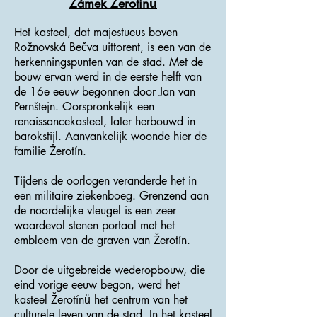
Zámek Žerotinů
Het kasteel, dat majestueus boven
Rožnovská Bečva uittorent, is een van de
herkenningspunten van de stad. Met de
bouw ervan werd in de eerste helft van
de 16e eeuw begonnen door Jan van
Pernštejn. Oorspronkelijk een
renaissancekasteel, later herbouwd in
barokstijl. Aanvankelijk woonde hier de
familie Žerotín.
Tijdens de oorlogen veranderde het in
een militaire ziekenboeg. Grenzend aan
de noordelijke vleugel is een zeer
waardevol stenen portaal met het
embleem van de graven van Žerotín.
Door de uitgebreide wederopbouw, die
eind vorige eeuw begon, werd het
kasteel Žerotínů het centrum van het
culturele leven van de stad. In het kasteel