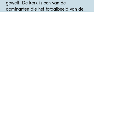
gewelf. De kerk is een van de
dominanten die het totaalbeeld van de
stad mede creëren.
>>> Adres : Stříbrná 7 <<<
Kinský kasteel
Het Empire-kasteel is ontstaan ​​door de
heropbouw van het oorspronkelijke
administratieve gebouw van het
landgoed in 1854 onder Eugen Kinský.
In de vorm van een eenvoudig gebouw
met een mansardedak is het tot op de
dag van vandaag bewaard gebleven.
Rondom het kasteel ligt een park met
zeldzame soorten bomen.
Sinds 1949 wordt het kasteel gebruikt
door het museum, dat bezoekers
momenteel een demonstratie biedt van
de manier van leven aan het begin van