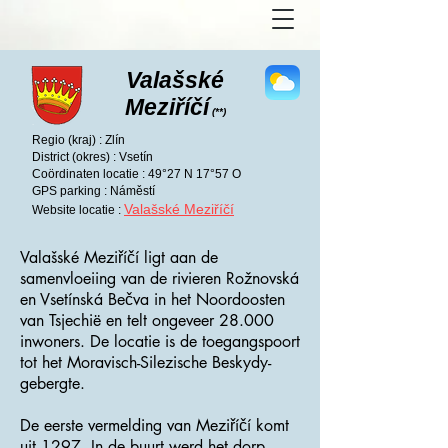
Valašské
Meziříčí
(**)
Regio (kraj) : Zlín
District (okres) : Vsetín
Coördinaten locatie : 49°27 N 17°57 O
GPS parking : Náměstí
Valašské Meziříčí
Website locatie :
Valašské Meziříčí ligt aan de
samenvloeiing van de rivieren Rožnovská
en Vsetínská Bečva in het Noordoosten
van Tsjechië en telt ongeveer 28.000
inwoners. De locatie is de toegangspoort
tot het Moravisch-Silezische Beskydy-
gebergte.
De eerste vermelding van Meziříčí komt
uit 1297. In de buurt werd het dorp