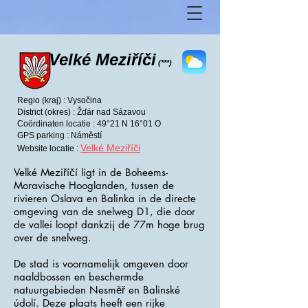
Velké Meziříči
(***)
Regio (kraj) : Vysočina
District (okres) : Žďár nad Sázavou
Coördinaten locatie : 49°21 N 16°01 O
GPS parking : Náměstí
Velké Meziříči
Website locatie :
Velké Meziříčí ligt in de Boheems-
Moravische Hooglanden, tussen de
rivieren Oslava en Balinka in de directe
omgeving van de snelweg D1, die door
de vallei loopt dankzij de 77m hoge brug
over de snelweg.
De stad is voornamelijk omgeven door
naaldbossen en beschermde
natuurgebieden Nesměř en Balinské
údolí. Deze plaats heeft een rijke