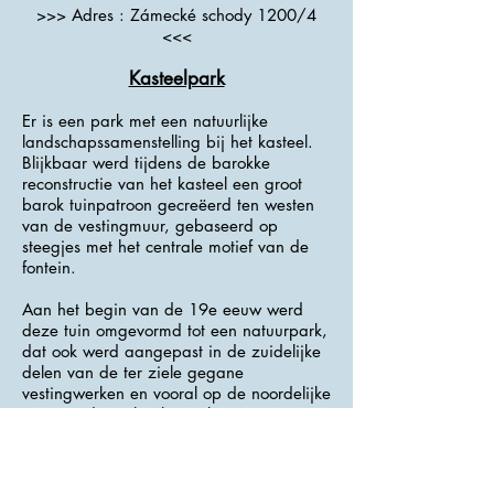
>>> Adres : Zámecké schody 1200/4
<<<
Kasteelpark
Er is een park met een natuurlijke
landschapssamenstelling bij het kasteel.
Blijkbaar werd tijdens de barokke
reconstructie van het kasteel een groot
barok tuinpatroon gecreëerd ten westen
van de vestingmuur, gebaseerd op
steegjes met het centrale motief van de
fontein.
Aan het begin van de 19e eeuw werd
deze tuin omgevormd tot een natuurpark,
dat ook werd aangepast in de zuidelijke
delen van de ter ziele gegane
vestingwerken en vooral op de noordelijke
voorgrond van het kasteel, waar
geleidelijk een vrij bos ontstaan is.
In
1972-1978
werd het park afgesneden