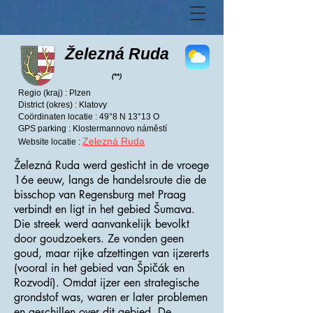
Železná Ruda
(**)
Regio (kraj) : Plzen
District (okres) : Klatovy
Coördinaten locatie : 49°8 N 13°13 O
GPS parking : Klostermannovo náměstí
Zelezná Ruda
Website locatie :
Železná Ruda werd gesticht in de vroege
16e eeuw, langs de handelsroute die de
bisschop van Regensburg met Praag
verbindt en ligt in het gebied Šumava.
Die streek werd aanvankelijk bevolkt
door goudzoekers. Ze vonden geen
goud, maar rijke afzettingen van ijzererts
(vooral in het gebied van Špičák en
Rozvodí). Omdat ijzer een strategische
grondstof was, waren er later problemen
en geschillen over dit gebied. De