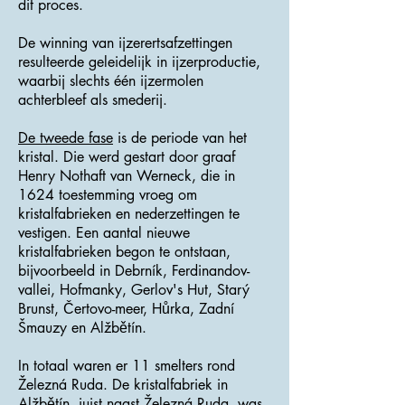
dit proces.
De winning van ijzerertsafzettingen
resulteerde geleidelijk in ijzerproductie,
waarbij slechts één ijzermolen
achterbleef als smederij.
De tweede fase
is de periode van het
kristal. Die werd gestart door graaf
Henry Nothaft van Werneck, die in
1624 toestemming vroeg om
kristalfabrieken en nederzettingen te
vestigen. Een aantal nieuwe
kristalfabrieken begon te ontstaan,
bijvoorbeeld in Debrník, Ferdinandov-
vallei, Hofmanky, Gerlov's Hut, Starý
Brunst, Čertovo-meer, Hůrka, Zadní
Šmauzy en Alžbětín.
In totaal waren er 11 smelters rond
Železná Ruda. De kristalfabriek in
Alžbětín, juist naast Železná Ruda, was