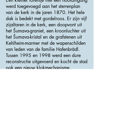
Een kleiner torentje met een hoofdingang
werd toegevoegd aan het sterrenplan
van de kerk in de jaren 1870. Het hele
dak is bedekt met gordelroos. Er zijn vijf
zijaltaren in de kerk, een doopvont uit
het Šumava-graniet, een kroonluchter uit
het Šumava-kristal en de grafstenen uit
Kehlheim-marmer met de wapenschilden
van leden van de familie Hafenbrädl.
Tussen 1995 en 1998 werd een dure
reconstructie uitgevoerd en kocht de stad
ook een nieuw klokmechanisme,
inclusief een slagmechanisme en een
nieuwe bel.
>>> Adres : Klostermannovo náměstí 43
<<<
Špičácký železniční tunel
Om de kwaliteit van de
handelsverbinding tussen Bohemen en