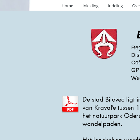
Home
Inleiding
Indeling
Ove
Reg
Dis
Coö
GPS
Web
De stad Bílovec ligt
van Kravaře tussen 1
het natuurpark Oder
wandelpaden.