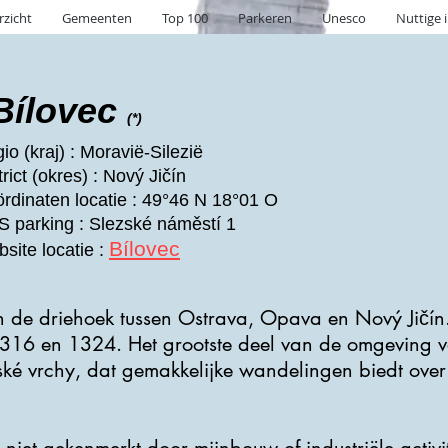
rzicht
Gemeenten
Top 100
Parkeren
Unesco
Nuttige 
Bílovec
(*)
io (kraj) : Moravië-Silezië
trict (okres) : Nový Jičín
rdinaten locatie : 49°46 N 18°01 O
 parking : Slezské náměstí 1
Bílovec
site locatie :
 in de driehoek tussen Ostrava, Opava en Nový Jičín.
316 en 1324. Het grootste deel van de omgeving va
ské vrchy, dat gemakkelijke wandelingen biedt ove