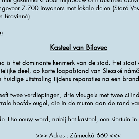
niet gekenmerkt door mijnbouw of industriële activi
ongeveer 7.700 inwoners met lokale delen (Stará Ves
n Bravinné).
n
Kasteel van Bílovec
vec is het dominante kenmerk van de stad. Het staat
stelijke deel, op korte loopafstand van Slezské námě
 huidige uitstraling tijdens reparaties na een brand
eft twee verdiepingen, drie vleugels met twee cilin
trale hoofdvleugel, die in de muren aan de rand van
de 18e eeuw werd, nabij het kasteel, een siertuin in
>>> Adres : Zámecká 660 <<<