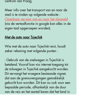
centrum van Praag.
Meer info over het transport van en naar de
stad is te vinden op volgende website :
Openbaar vervoer van en naar het vliegveld
(via de vertaalfunctie in google kan alles in de
eigen taal opgeroepen worden).
Met de auto naar Tsjechië
Wie met de auto naar Tsjechië reist, houdt
zeker rekening met volgende punten :
- Gebruik van de snelwegen in Tsjechië is
betalend. Vooraf kan via internet toegang tot
de tolwegen in Tsjechië aangekocht worden.
Dit vervangt het vroegere bestaande vignet,
dat aan de grensovergangen gemakkelijk
gekocht kon worden. Dit kan nu ook voor een
bepaalde periode, afhankelijk van de duur
van de reis en het aantal keren dat het land in
hetzelfde jaar bezocht wordt. Info hierover is
te verkrijgen via de volgende website :
Electronic vignette
.