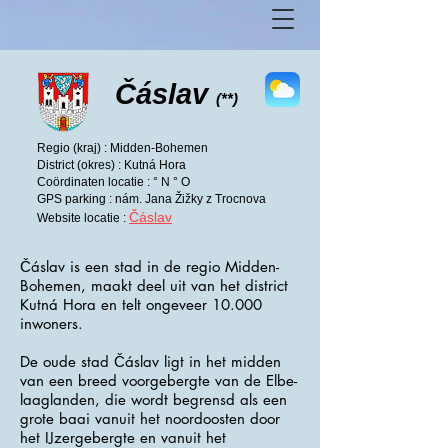
Čáslav
(**)
Regio (kraj) : Midden-Bohemen
District (okres) : Kutná Hora
Coördinaten locatie : ° N ° O
GPS parking : nám. Jana Žižky z Trocnova
Čáslav
Website locatie :
Čáslav is een stad in de regio Midden-
Bohemen, maakt deel uit van het district
Kutná Hora en telt ongeveer 10.000
inwoners.
De oude stad Čáslav ligt in het midden
van een breed voorgebergte van de Elbe-
laaglanden, die wordt begrensd als een
grote baai vanuit het noordoosten door
het IJzergebergte en vanuit het