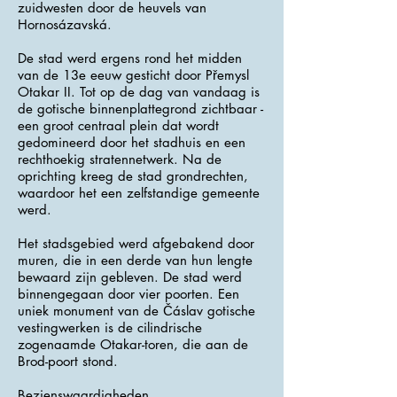
zuidwesten door de heuvels van
Hornosázavská.
De stad werd ergens rond het midden
van de 13e eeuw gesticht door Přemysl
Otakar II. Tot op de dag van vandaag is
de gotische binnenplattegrond zichtbaar -
een groot centraal plein dat wordt
gedomineerd door het stadhuis en een
rechthoekig stratennetwerk. Na de
oprichting kreeg de stad grondrechten,
waardoor het een zelfstandige gemeente
werd.
Het stadsgebied werd afgebakend door
muren, die in een derde van hun lengte
bewaard zijn gebleven. De stad werd
binnengegaan door vier poorten. Een
uniek monument van de Čáslav gotische
vestingwerken is de cilindrische
zogenaamde Otakar-toren, die aan de
Brod-poort stond.
Bezienswaardigheden