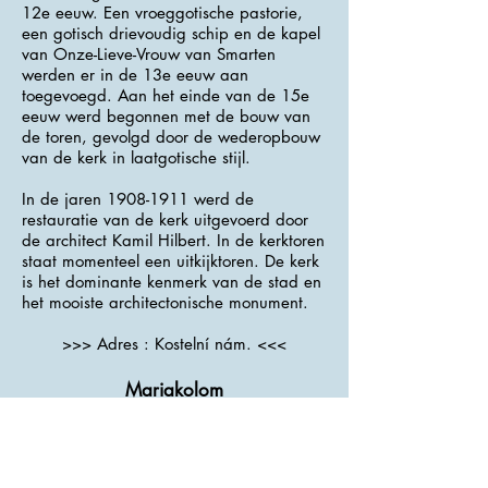
12e eeuw. Een vroeggotische pastorie,
een gotisch drievoudig schip en de kapel
van Onze-Lieve-Vrouw van Smarten
werden er in de 13e eeuw aan
toegevoegd. Aan het einde van de 15e
eeuw werd begonnen met de bouw van
de toren, gevolgd door de wederopbouw
van de kerk in laatgotische stijl.
In de jaren
1908-1911
werd de
restauratie van de kerk uitgevoerd door
de architect Kamil Hilbert. In de kerktoren
staat momenteel een uitkijktoren. De kerk
is het dominante kenmerk van de stad en
het mooiste architectonische monument.
>>> Adres : Kostelní nám. <<<
Mariakolom
De barokke zandstenen pestzuil uit
1745-
1746
is waarschijnlijk ontworpen door
een lokale beeldhouwer. Op het