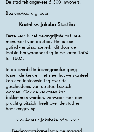
De stad telt ongeveer 5.300 inwoners.
Bezienswaardigheden
Kostel sv. Jakuba Staršího
Deze kerk is het belangrijkste culturele
monument van de stad. Het is een
gotisch-renaissancekerk, dit door de
laatste bouwaanpassing in de jaren 1604
tot 1605.
In de overdekte bovengrondse gang
tussen de kerk en het steenhouwerskasteel
kan een tentoonstelling over de
geschiedenis van de stad bezocht
worden. Ook de kerktoren kan
beklommen worden, vanwaar men een
prachtig uitzicht heeft over de stad en
haar omgeving.
>>> Adres : Jakubské nám. <<<
Bedevaartskapel van de maagd