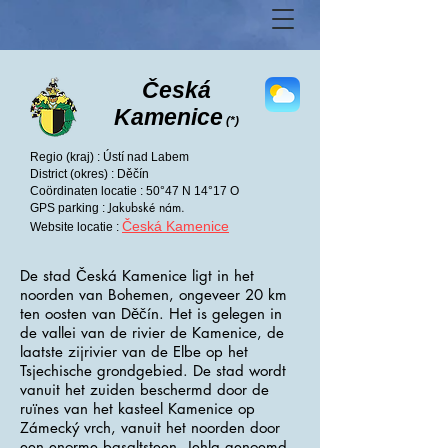
Česká
Kamenice
(*)
Regio (kraj) : Ústí nad Labem
District (okres) : Děčín
Coördinaten locatie : 50°47 N 14°17 O
Jakubské nám.
GPS parking :
Česká Kamenice
Website locatie :
De stad Česká Kamenice ligt in het
noorden van Bohemen, ongeveer 20 km
ten oosten van Děčín. Het is gelegen in
de vallei van de rivier de Kamenice, de
laatste zijrivier van de Elbe op het
Tsjechische grondgebied. De stad wordt
vanuit het zuiden beschermd door de
ruïnes van het kasteel Kamenice op
Zámecký vrch, vanuit het noorden door
een enorme basaltsteen, Jehla genoemd