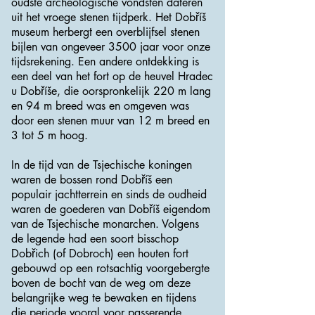
oudste archeologische vondsten dateren
uit het vroege stenen tijdperk. Het Dobříš
museum herbergt een overblijfsel stenen
bijlen van ongeveer 3500 jaar voor onze
tijdsrekening. Een andere ontdekking is
een deel van het fort op de heuvel Hradec
u Dobříše, die oorspronkelijk 220 m lang
en 94 m breed was en omgeven was
door een stenen muur van 12 m breed en
3 tot 5 m hoog.
In de tijd van de Tsjechische koningen
waren de bossen rond Dobříš een
populair jachtterrein en sinds de oudheid
waren de goederen van Dobříš eigendom
van de Tsjechische monarchen. Volgens
de legende had een soort bisschop
Dobřich (of Dobroch) een houten fort
gebouwd op een rotsachtig voorgebergte
boven de bocht van de weg om deze
belangrijke weg te bewaken en tijdens
die periode vooral voor passerende