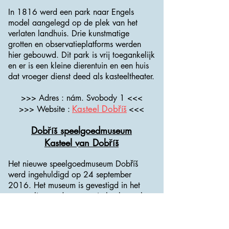
In 1816 werd een park naar Engels
model aangelegd op de plek van het
verlaten landhuis. Drie kunstmatige
grotten en observatieplatforms werden
hier gebouwd. Dit park is vrij toegankelijk
en er is een kleine dierentuin en een huis
dat vroeger dienst deed als kasteeltheater.
>>> Adres : nám. Svobody 1 <<<
Kasteel Dobříš
>>> Website :
<<<
Dobříš speelgoedmuseum
Kasteel van Dobříš
Het nieuwe speelgoedmuseum Dobříš
werd ingehuldigd op 24 september
2016. Het museum is gevestigd in het
voormalige stadsmuseum in het kasteel
van Dobříš. Vanaf 1 januari 2017 wordt
het beheerd door het Cultureel Centrum
Dobříš.