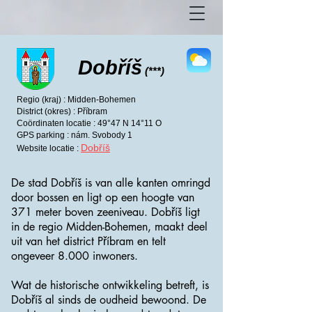
Dobříš
(***)
Regio (kraj) : Midden-Bohemen
District (okres) : Příbram
Coördinaten locatie : 49°47 N 14°11 O
GPS parking : nám. Svobody 1
Dobříš
Website locatie :
De stad Dobříš is van alle kanten omringd
door bossen en ligt op een hoogte van
371 meter boven zeeniveau. Dobříš ligt
in de regio
Midden-Bohemen
, maakt deel
uit van het district
Příbram
en telt
ongeveer 8.000 inwoners.
Wat de historische ontwikkeling betreft, is
Dobříš al sinds de oudheid bewoond. De