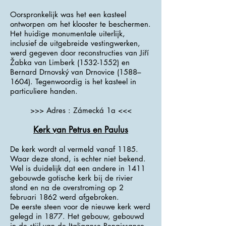
Oorspronkelijk was het een kasteel
ontworpen om het klooster te beschermen.
Het huidige monumentale uiterlijk,
inclusief de uitgebreide vestingwerken,
werd gegeven door reconstructies van Jiří
Žabka van Limberk
(1532-1552)
en
Bernard Drnovský van Drnovice (1588–
1604). Tegenwoordig is het kasteel in
particuliere handen.
>>> Adres : Zámecká 1a <<<
Kerk van Petrus en Paulus
De kerk wordt al vermeld vanaf 1185.
Waar deze stond, is echter niet bekend.
Wel is duidelijk dat een andere in 1411
gebouwde gotische kerk bij de rivier
stond en na de overstroming op 2
februari 1862 werd afgebroken.
De eerste steen voor de nieuwe kerk werd
gelegd in 1877. Het gebouw, gebouwd
in de stijl van de Italiaanse Renaissance,