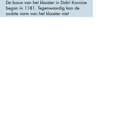
De bouw van het klooster in Dolní Kounice
begon in 1181. Tegenwoordig kan de
oudste vorm van het klooster niet
betrouwbaar worden gereconstrueerd. Uit
de bewaard gebleven overblijfselen van
Romaans metselwerk in de noordelijke en
westelijke vleugels van het huidige
klooster, kan worden geconcludeerd dat
de kerk hoogstwaarschijnlijk baksteen
was, maar de andere gebouwen waren
waarschijnlijk alleen van hout.
>>> Adres : Růžová <<<