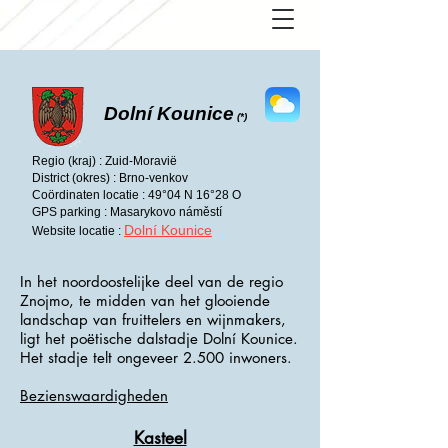
Dolní Kounice
(*)
Regio (kraj) : Zuid-Moravië
District (okres) : Brno-venkov
Coördinaten locatie : 49°04 N 16°28 O
GPS parking : Masarykovo náměstí
Dolní Kounice
Website locatie :
In het noordoostelijke deel van de regio
Znojmo, te midden van het glooiende
landschap van fruittelers en wijnmakers,
ligt het poëtische dalstadje Dolní Kounice.
Het stadje telt ongeveer 2.500 inwoners.
Bezienswaardigheden
Kasteel