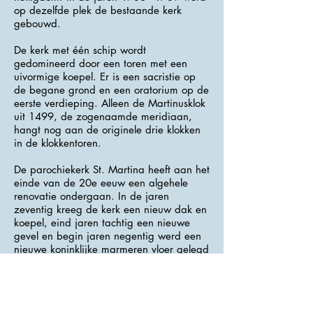
op dezelfde plek de bestaande kerk
gebouwd.
De kerk met één schip wordt
gedomineerd door een toren met een
uivormige koepel. Er is een sacristie op
de begane grond en een oratorium op de
eerste verdieping. Alleen de Martinusklok
uit 1499, de zogenaamde meridiaan,
hangt nog aan de originele drie klokken
in de klokkentoren.
De parochiekerk St. Martina heeft aan het
einde van de 20e eeuw een algehele
renovatie ondergaan. In de jaren
zeventig kreeg de kerk een nieuw dak en
koepel, eind jaren tachtig een nieuwe
gevel en begin jaren negentig werd een
nieuwe koninklijke marmeren vloer gelegd
en werd de kerk geschilderd. Tot het
midden van de 19e eeuw was er een
begraafplaats rond de kerk, die
tegenwoordig alleen wordt herinnerd door