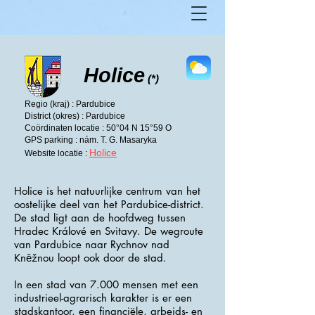
Holice
(*)
Regio (kraj) : Pardubice
District (okres) : Pardubice
Coördinaten locatie : 50°04 N 15°59 O
GPS parking : nám. T. G. Masaryka
Holice
Website locatie :
Holice is het natuurlijke centrum van het
oostelijke deel van het Pardubice-district.
De stad ligt aan de hoofdweg tussen
Hradec Králové en Svitavy. De wegroute
van Pardubice naar Rychnov nad
Kněžnou loopt ook door de stad.
In een stad van 7.000 mensen met een
industrieel-agrarisch karakter is er een
stadskantoor, een financiële, arbeids- en