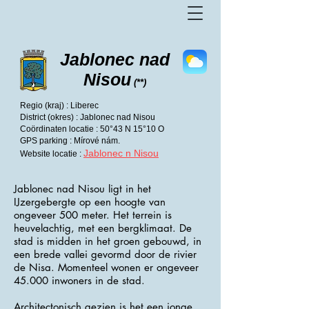
Jablonec nad
Nisou
(**)
Regio (kraj) : Liberec
District (okres) : Jablonec nad Nisou
Coördinaten locatie : 50°43 N 15°10 O
GPS parking : Mírové nám.
Jablonec n Nisou
Website locatie :
Jablonec nad Nisou ligt in het
IJzergebergte op een hoogte van
ongeveer 500 meter. Het terrein is
heuvelachtig, met een bergklimaat. De
stad is midden in het groen gebouwd, in
een brede vallei gevormd door de rivier
de Nisa. Momenteel wonen er ongeveer
45.000 inwoners in de stad.
Architectonisch gezien is het een jonge