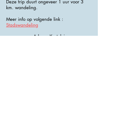
Deze trip duurt ongeveer 1 uur voor 3
km. wandeling.
Meer info op volgende link :
Stadswandeling
>>> Adres : Kostelni <<<