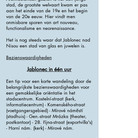
stad, de grootste welvaart kwam er pas
aan het einde van de 19e en het begin
van de 20e eeuw. Hier vindt men
onmisbare sporen van art nouveau,
functionalisme en neorenaissance.
Het is nog steeds waar dat Jablonec nad
Nisou een stad van glas en juwelen is.
Bezienswaardigheden
Jablonec in één uur
Een tip voor een korte wandeling door de
belangrijkste bezienswaardigheden voor
een gemakkelijke oriëntatie in het
stadscentrum. Kostelní-straat (kerk,
informatiecentrum) - Komenského-straat
(voetgangersgebied) - Mírové náměstí
(stadhuis) - Gen.-straat Mrázka (theater,
postkantoor) - 28. října-straat (exportvilla's)
- Horní nám. (kerk) - Mírové nám.